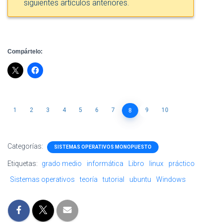
siguientes artículos anteriores.
Compártelo:
1
2
3
4
5
6
7
9
10
8
Categorías:
SISTEMAS OPERATIVOS MONOPUESTO
Etiquetas:
grado medio
informática
Libro
linux
práctico
Sistemas operativos
teoría
tutorial
ubuntu
Windows