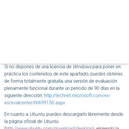
R
M
O
El proceso de instalación del
D
O
sistema operativo.
D
E
N
Una vez que tengamos claros todos los aspectos
A
V
necesarios, estaremos listos para comenzar la instalación.
E
G
Si no dispones de una licencia de
Windows
para poner en
A
práctica los contenidos de este apartado, puedes obtener,
C
de forma totalmente gratuita, una versión de evaluación
I
Ó
plenamente funcional durante un periodo de 90 días en la
N
siguiente dirección:
http://technet.microsoft.com/es-
es/evalcenter/hh699156.aspx
En cuanto a
Ubuntu
, puedes descargarlo libremente desde
la página oficial de
Ubuntu
(
http://www.ubuntu.com/download/desktop
), eligiendo la