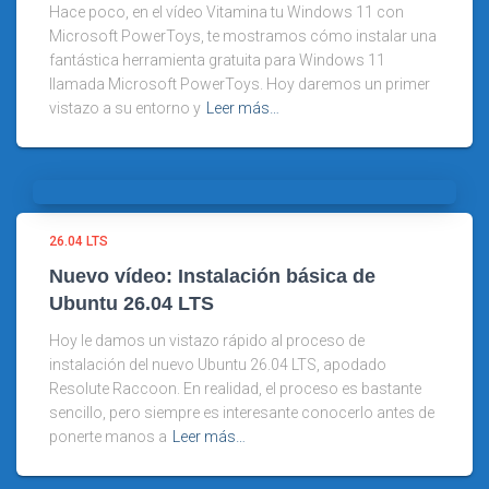
Hace poco, en el vídeo Vitamina tu Windows 11 con
Microsoft PowerToys, te mostramos cómo instalar una
fantástica herramienta gratuita para Windows 11
llamada Microsoft PowerToys. Hoy daremos un primer
vistazo a su entorno y
Leer más…
26.04 LTS
Nuevo vídeo: Instalación básica de
Ubuntu 26.04 LTS
Hoy le damos un vistazo rápido al proceso de
instalación del nuevo Ubuntu 26.04 LTS, apodado
Resolute Raccoon. En realidad, el proceso es bastante
sencillo, pero siempre es interesante conocerlo antes de
ponerte manos a
Leer más…