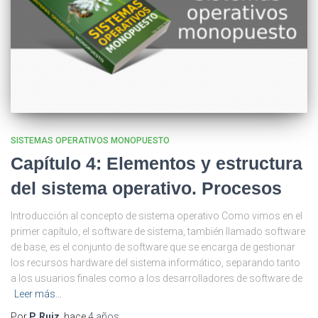
SISTEMAS OPERATIVOS MONOPUESTO
Capítulo 4: Elementos y estructura
del sistema operativo. Procesos
Introducción al concepto de sistema operativo Como vimos en el
primer capítulo, el software de sistema, también llamado software
de base, es el conjunto de software que se encarga de gestionar
los recursos hardware del sistema informático, separando tanto
a los usuarios finales como a los desarrolladores de software de
Leer más…
Por
P. Ruiz
, hace
4 años