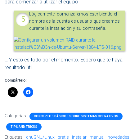
para comenzar a utilizar el equipo
Lógicamente, comenzaremos escribiendo el
nombre de la cuenta de usuario que creamos
durante la instalación y su contraseña.
… Y esto es todo por el momento. Espero que te haya
resultado útil.
Compártelo:
Categorías:
CONCEPTOS BÁSICOS SOBRE SISTEMAS OPERATIVOS
TIPS AND TRICKS
Etiquetas:
gnuGNU/Linux
gratis
instalar
manual
novedades