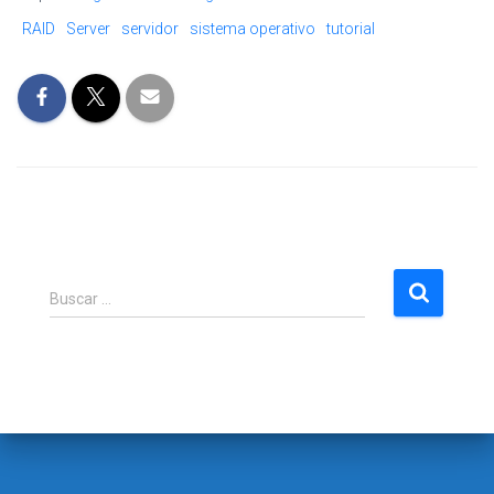
RAID
Server
servidor
sistema operativo
tutorial
B
Buscar …
u
s
c
a
r
: