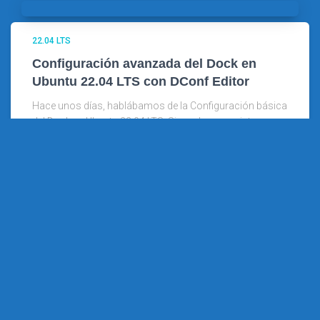
22.04 LTS
Configuración avanzada del Dock en
Ubuntu 22.04 LTS con DConf Editor
Hace unos días, hablábamos de la Configuración básica
del Dock en Ubuntu 22.04 LTS. Sin embargo, existen
muchos más aspectos del Dock de Ubuntu que
podemos ajustar a nuestro gusto. El único problema es
que
Leer más…
22.04 LTS
Configuración básica del Dock en Ubuntu
22.04 LTS6