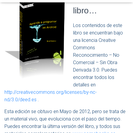
D
E
libro…
N
A
V
Los contenidos de este
E
libro se encuentran bajo
G
una licencia Creative
A
C
Commons
I
Reconocimiento – No
Ó
Comercial – Sin Obra
N
Derivada 3.0. Puedes
encontrar todos los
detalles en
http://creativecommons.org/licenses/by-nc-
nd/3.0/deed.es
.
Esta edición se obtuvo en Mayo de 2012, pero se trata de
un material vivo, que evoluciona con el paso del tiempo.
Puedes encontrar la última versión del libro, y todos sus