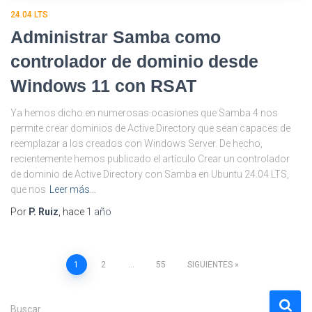
24.04 LTS
Administrar Samba como
controlador de dominio desde
Windows 11 con RSAT
Ya hemos dicho en numerosas ocasiones que Samba 4 nos
permite crear dominios de Active Directory que sean capaces de
reemplazar a los creados con Windows Server. De hecho,
recientemente hemos publicado el artículo Crear un controlador
de dominio de Active Directory con Samba en Ubuntu 24.04 LTS,
que nos
Leer más…
Por
P. Ruiz
, hace
1 año
Paginación
1
2
…
55
SIGUIENTES
de
B
Buscar …