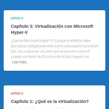
HYPER-V
Capítulo 3: Virtualización con Microsoft
Hyper-V
¿Qué es Microsoft Hyper-V? Aunque el anfitrión debe
ejecutarse obligatoriamente sobre una arquitectura de 64
bits, las máquinas virtuales que se ejecuten sobre él
pueden ser tanto de 32 como de 64 bits. Hyper-V es
Leer más…
HYPER-V
Capítulo 1: ¿Qué es la virtualización?