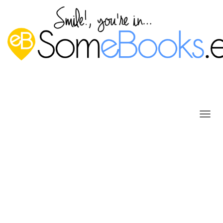
C
A
M
B
I
A
R
M
O
D
Instalar el sistema operativo
O