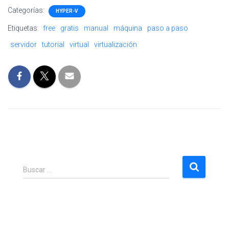
Categorías:
HYPER-V
Etiquetas:
free
gratis
manual
máquina
paso a paso
servidor
tutorial
virtual
virtualización
B
Buscar …
u
s
c
a
r