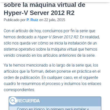
D
sobre la máquina virtual de
E
N
Hyper-V Server 2012 R2
A
Publicado por
P. Ruiz
en
22 julio, 2015
V
E
G
Con el artículo de hoy, concluimos por fin la serie que
A
hemos dedicado a
Hyper-V Server 2012 R2
. En realidad,
C
sólo nos queda ver cómo se inicia la instalación de un
I
Ó
sistema operativo sobre la máquina virtual que hemos
N
venido creando en los artículos anteriores de la serie.
Ya te hemos mencionado a lo largo de la serie que, los
artículos que la forman, deben ponerse en práctica en el
orden de publicación. En cualquier caso, en el siguiente
cuadro te resumimos el proceso y incluimos los enlaces
correspondientes.
Como es lógico, lo primero será instalar y