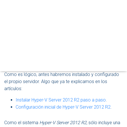
A
Si has venido leyendo la serie de artículos que hemos
R
dedicado estos últimos días a
Hyper-V Server 2012 R2
,
M
O
estoy seguro de que estarás deseando crear tu primera
D
máquina virtual. De hecho, el servidor está listo para
O
comenzar a trabajar para nosotros. Sin embargo, aún es
D
E
interesante contemplar algunas opciones de configuración
N
que pueden conseguir que
Hyper-V
realice el trabajo de una
A
forma más eficiente. Y a eso vamos a dedicar el artículo
V
de hoy.
E
G
A
Como es lógico, antes habremos instalado y configurado
C
el propio servidor. Algo que ya te explicamos en los
I
artículos:
Ó
N
Instalar Hyper-V Server 2012 R2 paso a paso
.
Configuración inicial de Hyper-V Server 2012 R2
.
Como el sistema
Hyper-V Server 2012 R2
, sólo incluye una