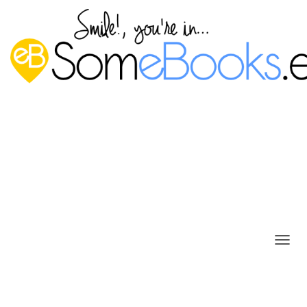
Ajustes previos a la creación de
máquinas virtuales Hyper-V
C
A
Server 2012 R2
M
B
Publicado por
P. Ruiz
en
13 julio, 2015
I