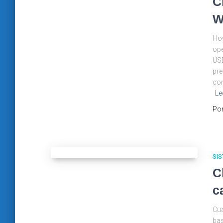
C
W
Hoy
ope
USB
pre
con
Le
Po
SIS
C
c
Cua
bas