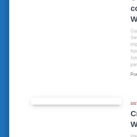
c
W
Cu
Ser
imp
for
for
par
Po
SIS
C
W
Hac