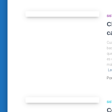
SIS
C
c
Cua
bas
que
es 
más
Le
Po
SIS
C