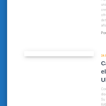
una
cre
ofr
de 
aña
Po
24.
C
e
U
Com
dis
Su 
RAM