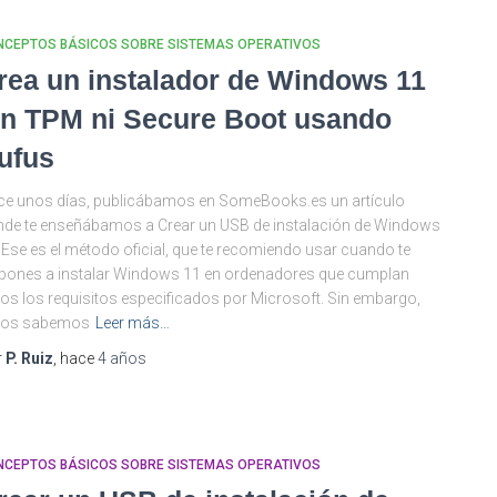
NCEPTOS BÁSICOS SOBRE SISTEMAS OPERATIVOS
rea un instalador de Windows 11
in TPM ni Secure Boot usando
ufus
e unos días, publicábamos en SomeBooks.es un artículo
de te enseñábamos a Crear un USB de instalación de Windows
 Ese es el método oficial, que te recomiendo usar cuando te
pones a instalar Windows 11 en ordenadores que cumplan
os los requisitos especificados por Microsoft. Sin embargo,
dos sabemos
Leer más…
r
P. Ruiz
, hace
4 años
NCEPTOS BÁSICOS SOBRE SISTEMAS OPERATIVOS