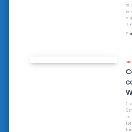
que
es 
más
Le
Po
SIS
C
c
W
Cu
Ser
imp
for
for