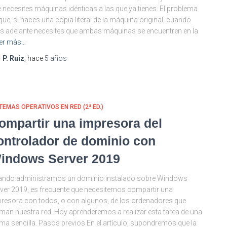
 necesites máquinas idénticas a las que ya tienes. El problema
que, si haces una copia literal de la máquina original, cuando
 adelante necesites que ambas máquinas se encuentren en la
er más…
r
P. Ruiz
, hace
5 años
TEMAS OPERATIVOS EN RED (2ª ED.)
ompartir una impresora del
ontrolador de dominio con
indows Server 2019
ando administramos un dominio instalado sobre Windows
ver 2019, es frecuente que necesitemos compartir una
resora con todos, o con algunos, de los ordenadores que
man nuestra red. Hoy aprenderemos a realizar esta tarea de una
ma sencilla. Pasos previos En el artículo, supondremos que la