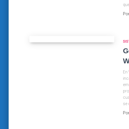
que
Po
SI
G
W
En
inc
emb
pro
cua
se 
Po