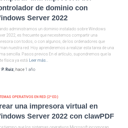
ontrolador de dominio con
indows Server 2022
ando administramos un dominio instalado sobre Windows
ver 2022, es frecuente que necesitemos compartir una
resora con todos, o con algunos, de los ordenadores que
man nuestra red. Hoy aprenderemos a realizar esta tarea de una
ma sencilla. Pasos previos En el artículo, supondremos que la
te física ya está
Leer más…
r
P. Ruiz
, hace
1 año
TEMAS OPERATIVOS EN RED (2ª ED.)
rear una impresora virtual en
indows Server 2022 con clawPDF
e tiempo que los sistemas operativos Microsoft incorporan