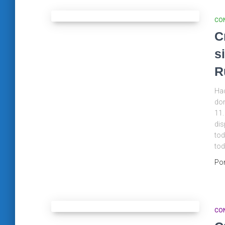
CO
C
s
R
Hac
don
11.
dis
tod
to
Po
CO