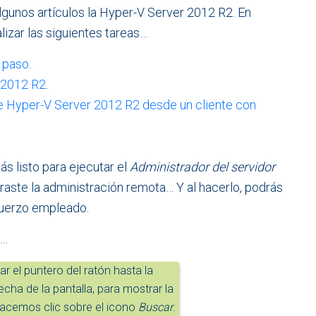
gunos artículos la Hyper-V Server 2012 R2. En
lizar las siguientes tareas…
a paso
.
r 2012 R2
.
de Hyper-V Server 2012 R2 desde un cliente con
ás listo para ejecutar el
Administrador del servidor
aste la administración remota… Y al hacerlo, podrás
fuerzo empleado.
s…
ar el puntero del ratón hasta la
echa de la pantalla, para mostrar la
acemos clic sobre el icono
Buscar
.