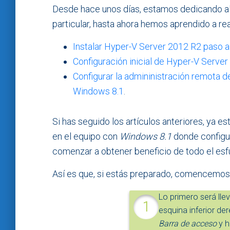
Desde hace unos días, estamos dedicando al
particular, hasta ahora hemos aprendido a rea
Instalar Hyper-V Server 2012 R2 paso 
Configuración inicial de Hyper-V Serve
Configurar la admininistración remota 
Windows 8.1
.
Si has seguido los artículos anteriores, ya est
en el equipo con
Windows 8.1
donde configur
comenzar a obtener beneficio de todo el es
Así es que, si estás preparado, comencemo
Lo primero será llev
esquina inferior der
Barra de acceso
y h