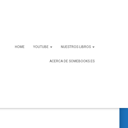
HOME
YOUTUBE
NUESTROS LIBROS
ACERCA DE SOMEBOOKS.ES
B
Buscar …
u
s
c
a