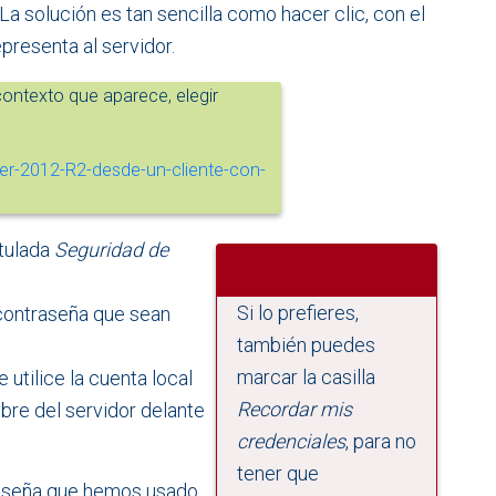
 La solución es tan sencilla como hacer clic, con el
epresenta al servidor.
ontexto que aparece, elegir
itulada
Seguridad de
Si lo prefieres,
 contraseña que sean
también puedes
marcar la casilla
 utilice la cuenta local
Recordar mis
mbre del servidor delante
credenciales
, para no
tener que
raseña que hemos usado