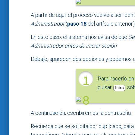
A partir de aquí, el proceso vuelve a ser idén
Administrador
(
paso 18
del artículo anterior)
En este caso, el sistema nos avisa de que
Se
Admnistrador antes de iniciar sesión
.
Debajo, aparecen dos opciones y podemos cam
1
Para hacerlo e
pulsar
sob
Intro
8
A continuación, escribiremos la contraseña.
Recuerda que se solicita por duplicado, pa
tipográficos. Además, para que la contraseñ