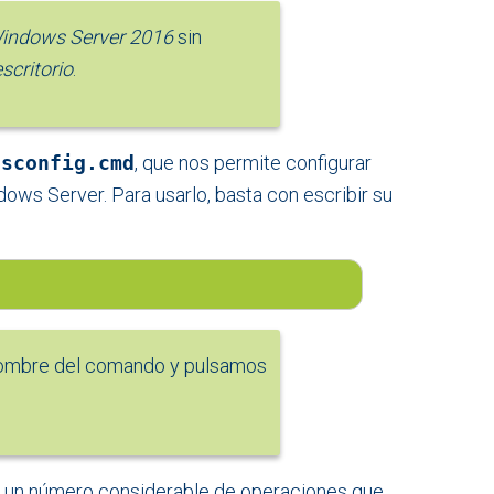
indows Server 2016
sin
scritorio
.
o
sconfig.cmd
, que nos permite configurar
dows Server. Para usarlo, basta con escribir su
nombre del comando y pulsamos
ar un número considerable de operaciones que