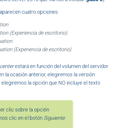
 aparecen cuatro opciones:
tion
.
on (Experiencia de escritorio)
.
uation
.
ion (Experiencia de escritorio)
.
center
estará en función del volumen del servidor
 la ocasión anterior, elegiremos la versión
o, elegiremos la opción que NO incluye el texto
r clic sobre la opción
os clic en el botón
Siguiente
.