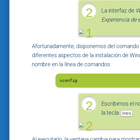
2
La interfaz de
W
Experiencia de e
1
Afortunadamente, disponemos del comand
diferentes aspectos de la instalación de Win
nombre en la línea de comandos:
sconfig
2
Escribimos el 
la tecla
.
Intro
2
Al ejecutarlo, la ventana cambia para mostr