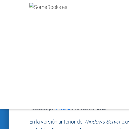
Instalar Windows Serve
gráfica, paso a paso
Publicado por
P. Ruiz
en
5 octubre, 2016
En la versión anterior de
Windows Server
exi