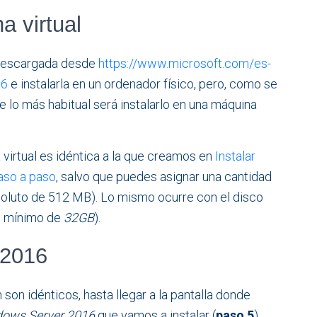
a virtual
 descargada desde
https://www.microsoft.com/es-
16
e instalarla en un ordenador físico, pero, como se
e lo más habitual será instalarlo en una máquina
 virtual es idéntica a la que creamos en
Instalar
aso a paso
, salvo que puedes asignar una cantidad
oluto de 512 MB). Lo mismo ocurre con el disco
un mínimo de
32GB
).
 2016
son idénticos, hasta llegar a la pantalla donde
ows Server 2016
que vamos a instalar (
paso 5
).