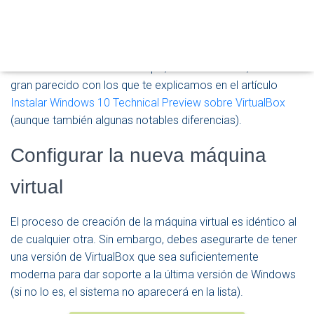
Ó
del ordenador que estés utilizando) y comienza por crear y
N
configurar adecuadamente una nueva máquina virtual.
Después, bastará con iniciar el sistema y seguir los pasos
del asistente de instalación que, como veremos, tiene un
gran parecido con los que te explicamos en el artículo
Instalar Windows 10 Technical Preview sobre VirtualBox
(aunque también algunas notables diferencias).
Configurar la nueva máquina
virtual
El proceso de creación de la máquina virtual es idéntico al
de cualquier otra. Sin embargo, debes asegurarte de tener
una versión de VirtualBox que sea suficientemente
moderna para dar soporte a la última versión de Windows
(si no lo es, el sistema no aparecerá en la lista).