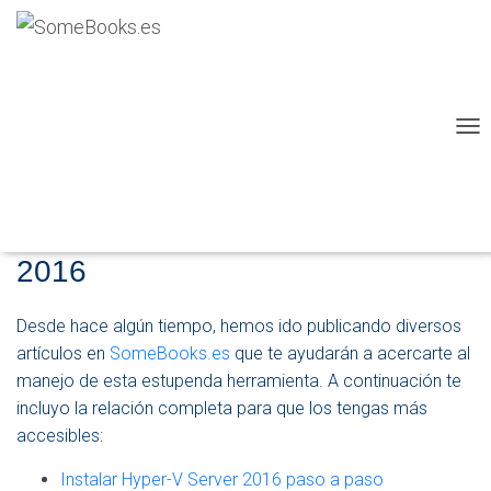
Capítulo 3: Virtualización con
Microsoft Hyper-V
Publicado por
P. Ruiz
en
18 septiembre, 2017
C
A
M
B
Cómo utilizar Hyper-V Server
I
A
2016
R
M
O
Desde hace algún tiempo, hemos ido publicando diversos
D
artículos en
SomeBooks.es
que te ayudarán a acercarte al
O
D
manejo de esta estupenda herramienta. A continuación te
E
incluyo la relación completa para que los tengas más
N
accesibles:
A
V
E
Instalar Hyper-V Server 2016 paso a paso