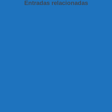
Entradas relacionadas
24.04 LTS
Configurar el cliente pre-instalado en
Ubuntu 24.04 para WireGuard
Hasta ahora, hemos dedicado varios artículos al modo
de instalar y configurar WireGuard en un ordenador, con
el fin de controlar el acceso remoto a nuestra red, de
forma segura. Como recordarás, WireGuard es un
Leer más…