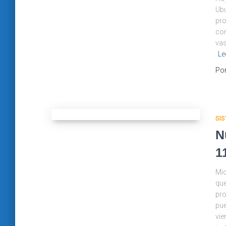
Ubu
pro
con
vas
Le
Po
SI
N
1
Mic
que
pro
pue
vie