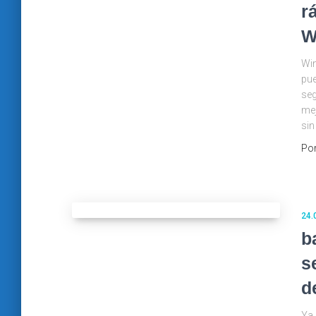
r
W
Win
pue
se
mej
sin
Po
24.
b
s
d
Ya 