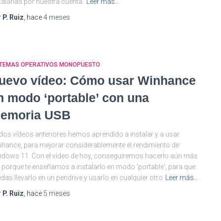
talarlas por nuestra cuenta.
Leer más…
r
P. Ruiz
, hace
4 meses
STEMAS OPERATIVOS MONOPUESTO
uevo vídeo: Cómo usar Winhance
n modo ‘portable’ con una
emoria USB
dos vídeos anteriores hemos aprendido a instalar y a usar
hance, para mejorar considerablemente el rendimiento de
dows 11. Con el vídeo de hoy, conseguiremos hacerlo aún más
l, porque te enseñamos a instalarlo en modo ‘portable‘, para que
das llevarlo en un pendrive y usarlo en cualquier otro
Leer más…
r
P. Ruiz
, hace
5 meses