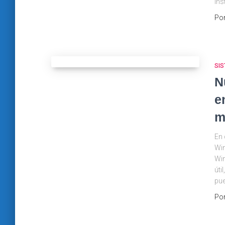
ins
Po
SI
N
e
m
En 
Win
Win
úti
pue
Po