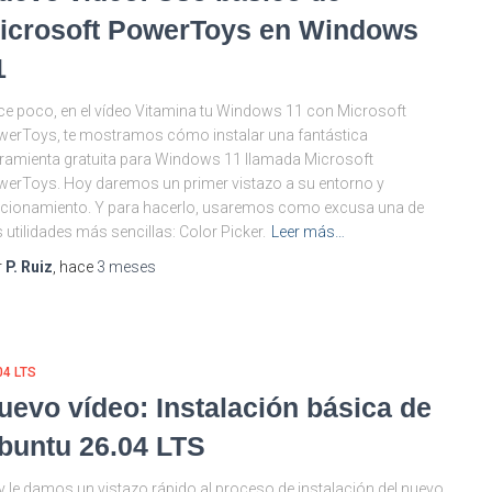
icrosoft PowerToys en Windows
1
e poco, en el vídeo Vitamina tu Windows 11 con Microsoft
erToys, te mostramos cómo instalar una fantástica
ramienta gratuita para Windows 11 llamada Microsoft
erToys. Hoy daremos un primer vistazo a su entorno y
cionamiento. Y para hacerlo, usaremos como excusa una de
 utilidades más sencillas: Color Picker.
Leer más…
r
P. Ruiz
, hace
3 meses
04 LTS
uevo vídeo: Instalación básica de
buntu 26.04 LTS
 le damos un vistazo rápido al proceso de instalación del nuevo