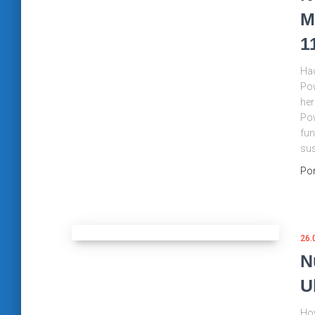
M
1
Hac
Pow
her
Pow
fun
sus
Po
26.
N
U
Hoy