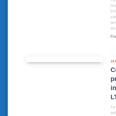
nos
imá
sis
la 
se 
Po
24.
C
p
i
L
Ya 
aut