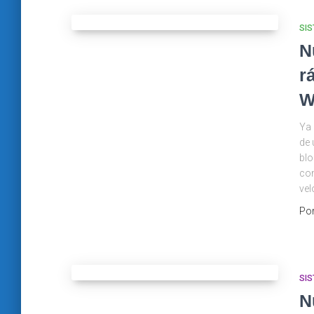
SI
N
r
W
Ya 
de 
blo
con
vel
Po
SI
N