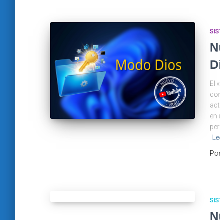
SI
N
D
El 
con
act
en 
per
Le
Po
SI
N