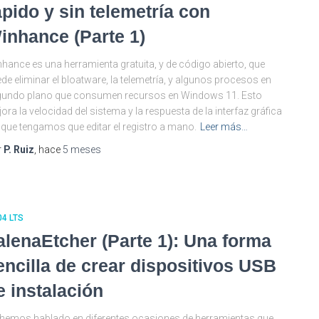
ápido y sin telemetría con
inhance (Parte 1)
hance es una herramienta gratuita, y de código abierto, que
de eliminar el bloatware, la telemetría, y algunos procesos en
gundo plano que consumen recursos en Windows 11. Esto
ora la velocidad del sistema y la respuesta de la interfaz gráfica
 que tengamos que editar el registro a mano.
Leer más…
r
P. Ruiz
, hace
5 meses
04 LTS
alenaEtcher (Parte 1): Una forma
encilla de crear dispositivos USB
e instalación
hemos hablado en diferentes ocasiones de herramientas que