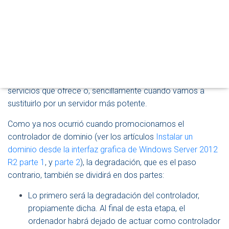
Publicado por
P. Ruiz
en
25 agosto, 2014
M
O
D
Aunque no es un trabajo que vayamos a realizar todos los
O
días, en ocasiones necesitaremos que un controlador de
D
dominio que actúa bajo
Windows Server 2012
deje de
E
N
actuar como tal, por ejemplo cuando vamos a cambiar sus
A
características hardware, cuando vamos a modificar los
V
servicios que ofrece o, sencillamente cuando vamos a
E
sustituirlo por un servidor más potente.
G
A
C
Como ya nos ocurrió cuando promocionamos el
I
controlador de dominio (ver los artículos
Instalar un
Ó
dominio desde la interfaz grafica de Windows Server 2012
N
R2 parte 1
, y
parte 2
), la degradación, que es el paso
contrario, también se dividirá en dos partes:
Lo primero será la degradación del controlador,
propiamente dicha. Al final de esta etapa, el
ordenador habrá dejado de actuar como controlador