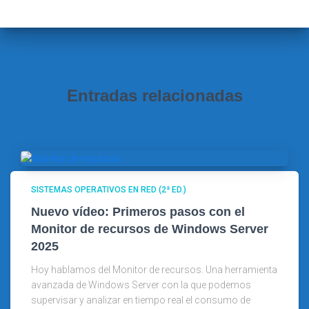
r
:
Entradas relacionadas
SISTEMAS OPERATIVOS EN RED (2ª ED.)
Nuevo vídeo: Primeros pasos con el
Monitor de recursos de Windows Server
2025
Hoy hablamos del Monitor de recursos. Una herramienta
avanzada de Windows Server con la que podemos
supervisar y analizar en tiempo real el consumo de