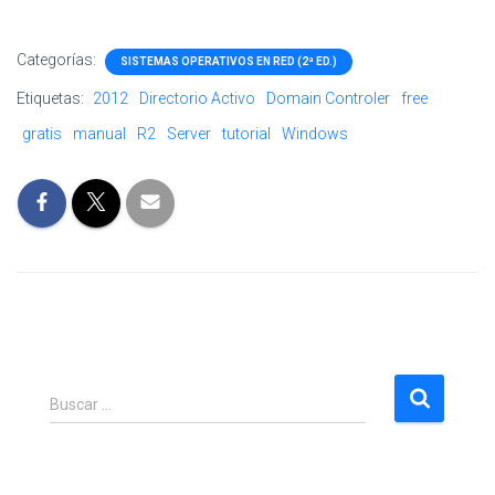
Categorías:
SISTEMAS OPERATIVOS EN RED (2ª ED.)
Etiquetas:
2012
Directorio Activo
Domain Controler
free
gratis
manual
R2
Server
tutorial
Windows
B
Buscar …
u
s
c
a