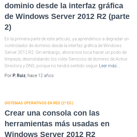
dominio desde la interfaz gráfica
de Windows Server 2012 R2 (parte
2)
En la primera parte de este artículo, ya aprendimos a degradar un
controlador de dominio desde la interfaz gráfica de Windows
Server 2012 R2. Sin embargo, ahora nos toca hacer un podo de
limpieza, desinstalando los roles Servicios de dominio de Active
Directory y DNS, porque no tendrá sentido seguir
Leer más…
Por
P. Ruiz
, hace
12 años
SISTEMAS OPERATIVOS EN RED (2ª ED.)
Crear una consola con las
herramientas más usadas en
Windows Server 2012 R2