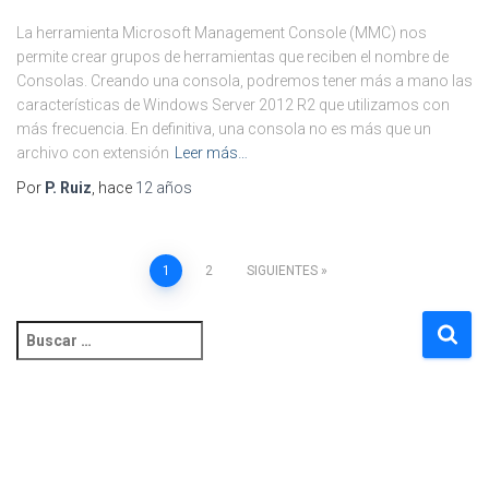
La herramienta Microsoft Management Console (MMC) nos
permite crear grupos de herramientas que reciben el nombre de
Consolas. Creando una consola, podremos tener más a mano las
características de Windows Server 2012 R2 que utilizamos con
más frecuencia. En definitiva, una consola no es más que un
archivo con extensión
Leer más…
Por
P. Ruiz
, hace
12 años
Paginación
1
2
SIGUIENTES
de
B
u
entradas
s
c
a
r
: