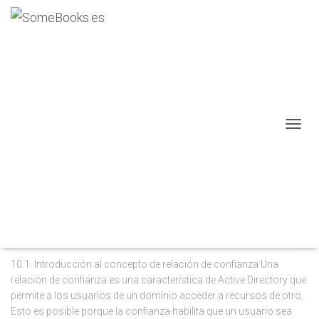
Directorio Activo
CAMB
MODO
DE
NAVEG
SISTEMAS OPERATIVOS EN RED (2ª ED.)
Capítulo 10: Relaciones entre
dominios
10.1. Introducción al concepto de relación de confianza Una
relación de confianza es una característica de Active Directory que
permite a los usuarios de un dominio acceder a recursos de otro.
Esto es posible porque la confianza habilita que un usuario sea