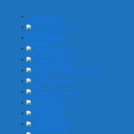
Colección de fichas:
Infantil de 3 años
Colección de fichas:
Infantil de 4 años
Sistemas operativos
monopuesto
Sistemas Operativos
en Red (Actualizado)
Scripts en PowerShell:
Guia para principiantes
Aprende a programar en Android:
Nivel básico
Sistemas Operativos
en Red
Conceptos básicos sobre
sistemas operativos
Tips & Tricks
(Edición para Linux)
Tips & Tricks
(Edición para Windows)
Introducción a las
redes de ordenadores