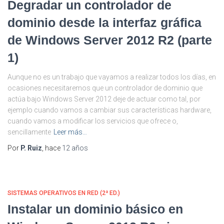
Degradar un controlador de
dominio desde la interfaz gráfica
de Windows Server 2012 R2 (parte
1)
Aunque no es un trabajo que vayamos a realizar todos los días, en
ocasiones necesitaremos que un controlador de dominio que
actúa bajo Windows Server 2012 deje de actuar como tal, por
ejemplo cuando vamos a cambiar sus características hardware,
cuando vamos a modificar los servicios que ofrece o,
sencillamente
Leer más…
Por
P. Ruiz
, hace
12 años
SISTEMAS OPERATIVOS EN RED (2ª ED.)
Instalar un dominio básico en