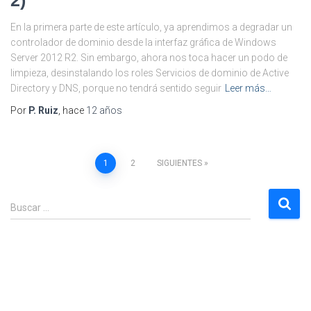
2)
En la primera parte de este artículo, ya aprendimos a degradar un
controlador de dominio desde la interfaz gráfica de Windows
Server 2012 R2. Sin embargo, ahora nos toca hacer un podo de
limpieza, desinstalando los roles Servicios de dominio de Active
Directory y DNS, porque no tendrá sentido seguir
Leer más…
Por
P. Ruiz
, hace
12 años
Paginación
1
2
SIGUIENTES
de
B
Buscar …
u
entradas
s
c
a
r
: