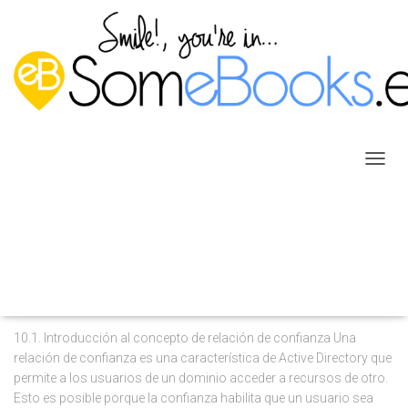
Domain Controler
CAMB
MODO
DE
NAVEG
SISTEMAS OPERATIVOS EN RED (2ª ED.)
Capítulo 10: Relaciones entre
dominios
10.1. Introducción al concepto de relación de confianza Una
relación de confianza es una característica de Active Directory que
permite a los usuarios de un dominio acceder a recursos de otro.
Esto es posible porque la confianza habilita que un usuario sea