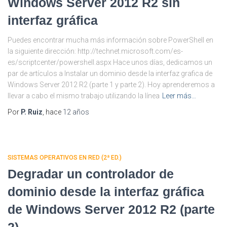
Windows Server 2012 R2 sin
interfaz gráfica
Puedes encontrar mucha más información sobre PowerShell en
la siguiente dirección: http://technet.microsoft.com/es-
es/scriptcenter/powershell.aspx Hace unos días, dedicamos un
par de artículos a Instalar un dominio desde la interfaz grafica de
Windows Server 2012 R2 (parte 1 y parte 2). Hoy aprenderemos a
llevar a cabo el mismo trabajo utilizando la línea
Leer más…
Por
P. Ruiz
, hace
12 años
SISTEMAS OPERATIVOS EN RED (2ª ED.)
Degradar un controlador de
dominio desde la interfaz gráfica
de Windows Server 2012 R2 (parte