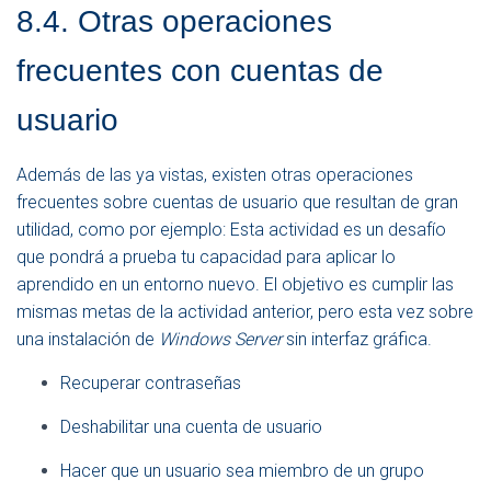
E
8.4. Otras operaciones
N
A
frecuentes con cuentas de
V
E
usuario
G
A
C
Además de las ya vistas, existen otras operaciones
I
Ó
frecuentes sobre cuentas de usuario que resultan de gran
N
utilidad, como por ejemplo: Esta actividad es un desafío
que pondrá a prueba tu capacidad para aplicar lo
aprendido en un entorno nuevo. El objetivo es cumplir las
mismas metas de la actividad anterior, pero esta vez sobre
una instalación de
Windows Server
sin interfaz gráfica.
Recuperar contraseñas
Deshabilitar una cuenta de usuario
Hacer que un usuario sea miembro de un grupo