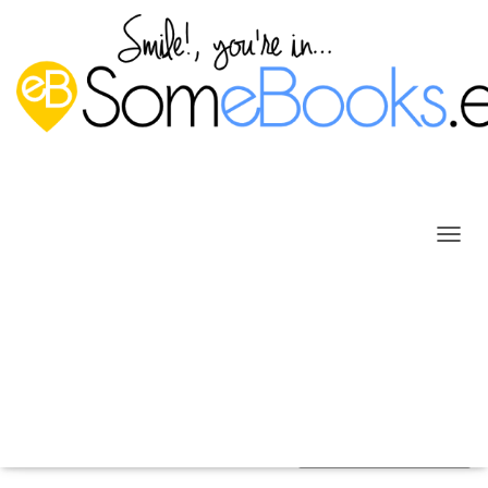
C
A
M
B
Capítulo 8: Usuarios, grupos y
I
A
equipos en Windows Server
R
M
Publicado por
P. Ruiz
en
4 agosto, 2025
O
D
O
D