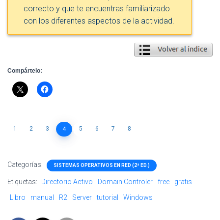
correcto y que te encuentras familiarizado
con los diferentes aspectos de la actividad.
Compártelo:
1
2
3
5
6
7
8
4
Categorías:
SISTEMAS OPERATIVOS EN RED (2ª ED.)
Etiquetas:
Directorio Activo
Domain Controler
free
gratis
Libro
manual
R2
Server
tutorial
Windows