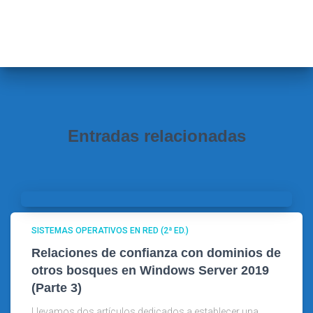
s
c
a
r
:
Entradas relacionadas
SISTEMAS OPERATIVOS EN RED (2ª ED.)
Relaciones de confianza con dominios de
otros bosques en Windows Server 2019
(Parte 3)
Llevamos dos artículos dedicados a establecer una