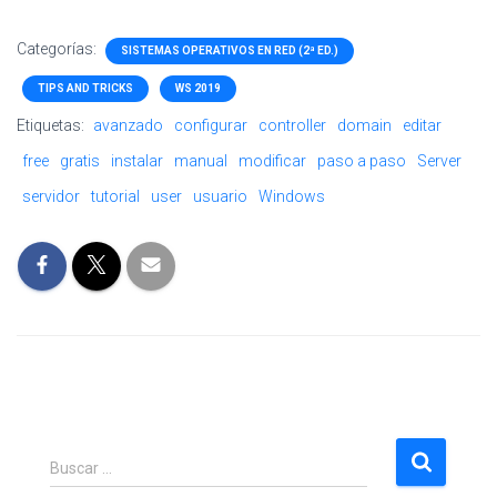
Categorías:
SISTEMAS OPERATIVOS EN RED (2ª ED.)
TIPS AND TRICKS
WS 2019
Etiquetas:
avanzado
configurar
controller
domain
editar
free
gratis
instalar
manual
modificar
paso a paso
Server
servidor
tutorial
user
usuario
Windows
B
Buscar …
u