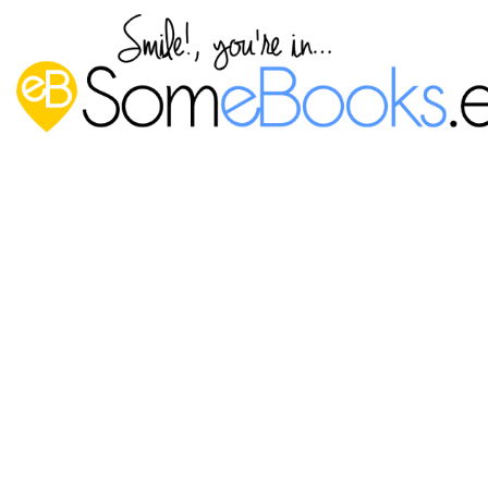
Operaciones frecuentes sobre
cuentas de usuario en un dominio
Windows Server 2019 (Parte II)
Publicado por
P. Ruiz
en
24 junio, 2021