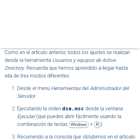
C
I
Hacer que un usuario sea miembro de un grupo
Ó
N
Copiar cuentas de usuario
Eliminar una cuenta de usuario
Como en el artículo anterior, todos los ajustes se realizan
desde la herramienta
Usuarios y equipos de Active
Directory
. Recuerda que hemos aprendido a llegar hasta
ella de tres modos diferentes:
Desde el menú
Herramientas
del
Administrador del
Servidor
.
Ejecutando la orden
dsa.msc
desde la ventana
Ejecutar
(que puedes abrir fácilmente usando la
combinación de teclas
+
).
Windows
R
Recurriendo a la consola que obtubimos en el artículo