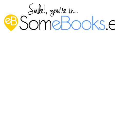
Operaciones frecuentes sobre
cuentas de usuario en un dominio
Windows Server 2016 (Parte II)
Publicado por
P. Ruiz
en
1 febrero, 2017