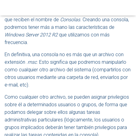
O
La herramienta
Microsoft Management
D
Console
(MMC) nos permite crear grupos de herramientas
E
que reciben el nombre de
Consolas
. Creando una consola,
N
A
podremos tener más a mano las características de
V
Windows Server 2012 R2
que utilizamos con más
E
frecuencia.
G
A
En definitiva, una consola no es más que un archivo con
C
I
extensión .
msc
. Esto significa que podremos manipularlo
Ó
como cualquier otro archivo del sistema (compartirlos con
N
otros usuarios mediante una carpeta de red, enviarlos por
e-mail, etc).
Como cualquier otro archivo, se pueden asignar privilegios
sobre él a determinados usuarios o grupos, de forma que
podamos delegar sobre ellos algunas tareas
administrativas particulares (lógicamente, los usuarios o
grupos implicados deberán tener también privilegios para
realizar las tareas contenidas en la consola).