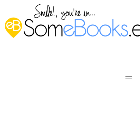
C
A
M
Crear una consola con las
B
I
herramientas más usadas en
A
R
Windows Server 2012 R2
M
Publicado por
P. Ruiz
en
25 agosto, 2014
O
D