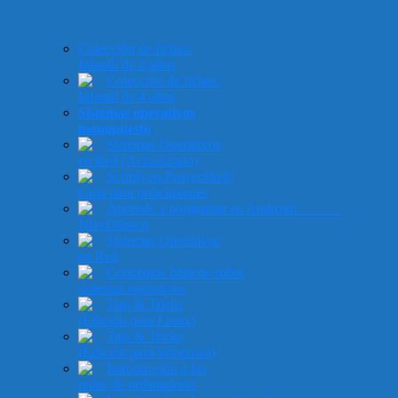
Colección de fichas:
Infantil de 3 años
Colección de fichas:
Infantil de 4 años
Sistemas operativos
monopuesto
Sistemas Operativos
en Red (Actualizado)
Scripts en PowerShell:
Guia para principiantes
Aprende a programar en Android:
Nivel básico
Sistemas Operativos
en Red
Conceptos básicos sobre
sistemas operativos
Tips & Tricks
(Edición para Linux)
Tips & Tricks
(Edición para Windows)
Introducción a las
redes de ordenadores