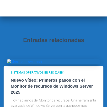
c
a
r
:
Entradas relacionadas
SISTEMAS OPERATIVOS EN RED (2ª ED.)
Nuevo vídeo: Primeros pasos con el
Monitor de recursos de Windows Server
2025
Hoy hablamos del Monitor de recursos. Una herramienta
avanzada de Windows Server con la que podemos