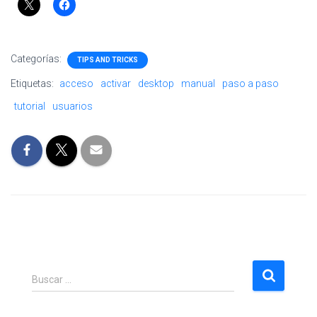
Categorías:
TIPS AND TRICKS
Etiquetas:
acceso
activar
desktop
manual
paso a paso
tutorial
usuarios
B
Buscar …
u
s