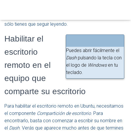
remoto en Ubuntu 14.04 LTS
. Hoy comprobaremos lo
O
parecido que resulta realizar la misma tarea en un
D
E
ordenador con
Ubuntu 16.04 LTS
. Y para comprobarlo,
N
sólo tienes que seguir leyendo.
A
V
Habilitar el
E
G
A
escritorio
Puedes abrir fácilmente el
C
Dash
pulsando la tecla con
I
remoto en el
el logo de
Windows
en tu
Ó
N
teclado.
equipo que
comparte su escritorio
Para habilitar el escritorio remoto en Ubuntu, necesitamos
el componente
Compartición de escritorio
. Para
encontrarlo, basta con comenzar a escribir su nombre en
el
Dash
. Verás que aparece mucho antes de que termines