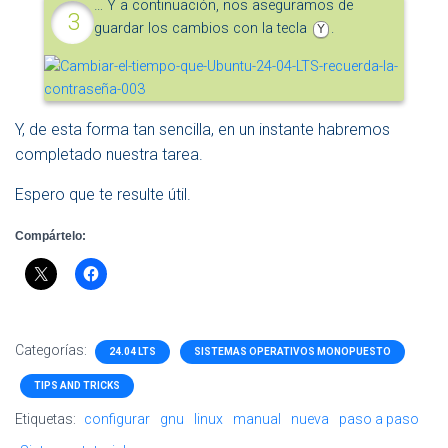
… Y a continuación, nos aseguramos de
guardar los cambios con la tecla
.
Y
Y, de esta forma tan sencilla, en un instante habremos
completado nuestra tarea.
Espero que te resulte útil.
Compártelo:
Categorías:
24.04 LTS
SISTEMAS OPERATIVOS MONOPUESTO
TIPS AND TRICKS
Etiquetas:
configurar
gnu
linux
manual
nueva
paso a paso