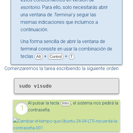
escritorio
. Para ello, solo necesitarás abrir
una ventana de
Terminal
y seguir las
mismas indicaciones que incluimos a
continuación.
Una forma sencilla de abrir la ventana de
terminal consiste en usar la combinación de
teclas
+
+
.
Alt
Control
T
Comenzaremos la tarea escribiendo la siguiente orden:
sudo visudo
Al pulsar la tecla
, el sistema nos pedirá la
Intro
contraseña.