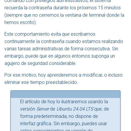
comando con privilegios administrativos, el sistema
A
recuerda la contraseña durante los próximos 15 minutos
V
(siempre que no cerremos la ventana de terminal donde la
E
G
hemos escrito).
A
C
Este comportamiento evita que escribamos
I
continuamente la contraseña cuando estamos realizando
Ó
N
varias tareas administrativas de forma consecutiva. Sin
embargo, puede que en algunos entornos suponga un
agujero de seguridad considerable.
Por ese motivo, hoy aprenderemos a modificar, o incluso
eliminar ese tiempo preestablecido.
El artículo de hoy lo ilustraremos usando la
versión
Server
de
Ubuntu 24.04 LTS
que, de
forma predeterminada, no dispone de
interfaz gráfica. Sin embargo, puedes usar
estos conocimientos en versión de