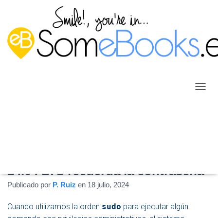
C
A
M
B
I
A
R
Cambiar el tiempo que Ubuntu
M
24.04 LTS recuerda la contraseña
O
D
Publicado por
P. Ruiz
en
18 julio, 2024
O
D
E
Cuando utilizamos la orden
sudo
para ejecutar algún
N