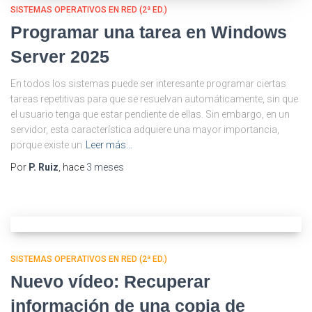
SISTEMAS OPERATIVOS EN RED (2ª ED.)
Programar una tarea en Windows
Server 2025
En todos los sistemas puede ser interesante programar ciertas
tareas repetitivas para que se resuelvan automáticamente, sin que
el usuario tenga que estar pendiente de ellas. Sin embargo, en un
servidor, esta característica adquiere una mayor importancia,
porque existe un
Leer más…
Por
P. Ruiz
, hace
3 meses
SISTEMAS OPERATIVOS EN RED (2ª ED.)
Nuevo vídeo: Recuperar
información de una copia de