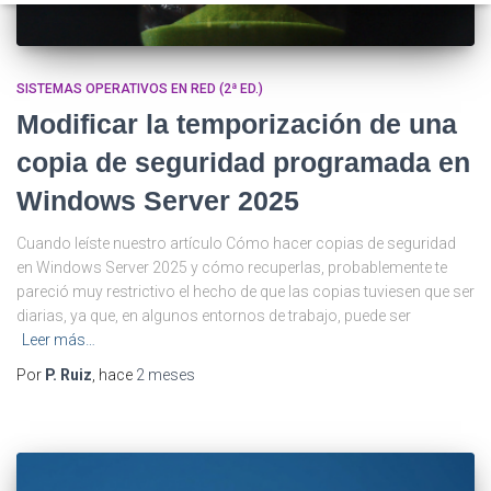
SISTEMAS OPERATIVOS EN RED (2ª ED.)
Modificar la temporización de una
copia de seguridad programada en
Windows Server 2025
Cuando leíste nuestro artículo Cómo hacer copias de seguridad
en Windows Server 2025 y cómo recuperlas, probablemente te
pareció muy restrictivo el hecho de que las copias tuviesen que ser
diarias, ya que, en algunos entornos de trabajo, puede ser
Leer más…
Por
P. Ruiz
, hace
2 meses