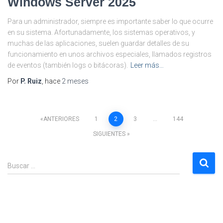
Windows Server 2025
Para un administrador, siempre es importante saber lo que ocurre
en su sistema. Afortunadamente, los sistemas operativos, y
muchas de las aplicaciones, suelen guardar detalles de su
funcionamiento en unos archivos especiales, llamados registros
de eventos (también logs o bitácoras).
Leer más…
Por
P. Ruiz
, hace
2 meses
Paginación
ANTERIORES
1
2
3
…
144
SIGUIENTES
de
B
entradas
Buscar …
u
s
c
a
r