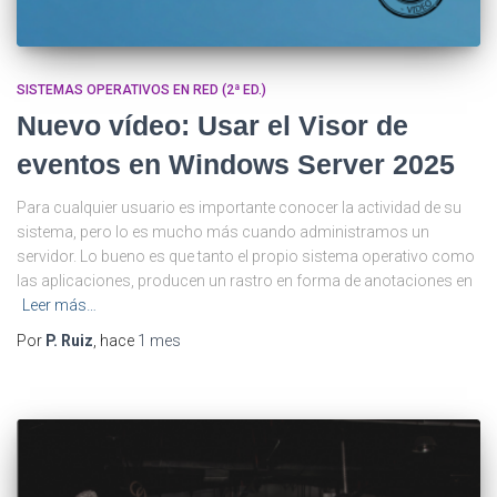
SISTEMAS OPERATIVOS EN RED (2ª ED.)
Nuevo vídeo: Usar el Visor de
eventos en Windows Server 2025
Para cualquier usuario es importante conocer la actividad de su
sistema, pero lo es mucho más cuando administramos un
servidor. Lo bueno es que tanto el propio sistema operativo como
las aplicaciones, producen un rastro en forma de anotaciones en
Leer más…
Por
P. Ruiz
, hace
1 mes