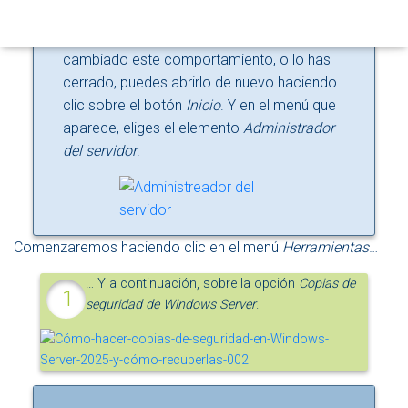
N
iniciar sesión en el controlador de dominio
con la cuenta
Administrador
, pero si has
cambiado este comportamiento, o lo has
cerrado, puedes abrirlo de nuevo haciendo
clic sobre el botón
Inicio
. Y en el menú que
aparece, eliges el elemento
Administrador
del servidor
.
Comenzaremos haciendo clic en el menú
Herramientas
…
… Y a continuación, sobre la opción
Copias de
seguridad de Windows Server
.