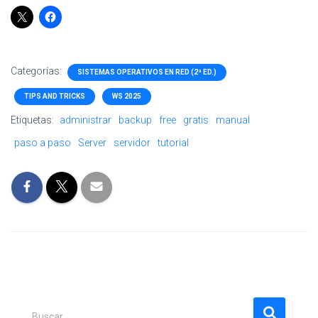
Categorías:
SISTEMAS OPERATIVOS EN RED (2ª ED.)
TIPS AND TRICKS
WS 2025
Etiquetas:
administrar
backup
free
gratis
manual
paso a paso
Server
servidor
tutorial
B
Buscar …