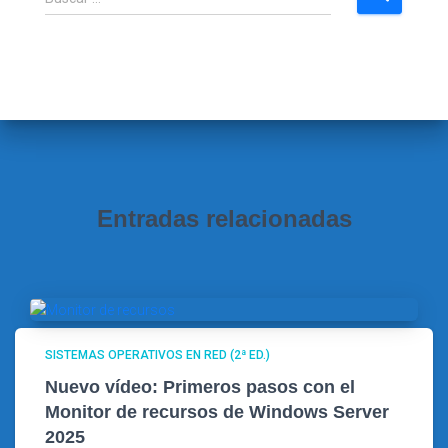
u
s
c
a
r
:
Entradas relacionadas
SISTEMAS OPERATIVOS EN RED (2ª ED.)
Nuevo vídeo: Primeros pasos con el
Monitor de recursos de Windows Server
2025