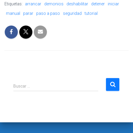
Etiquetas:
arrancar
demonios
deshabilitar
detener
iniciar
manual
parar
paso a paso
seguridad
tutorial
B
Buscar …
u
s
c
a
r
: