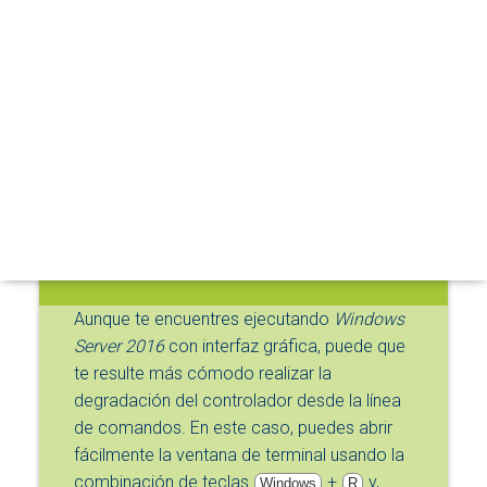
A
Ya aprendimos, hace unos días, cómo
R
Degradar un controlador de dominio
M
desde la interfaz gráfica de Windows
O
D
Server 2016
(
parte 1
y
parte 2
).
O
D
Sin embargo, si tenemos instalado un
E
servidor sin interfaz gráfica y necesitamos degradar un
N
controlador de dominio, la forma más evidente de hacerlo
A
V
es recurriendo a
PowerShell
.
E
G
A
C
Aunque te encuentres ejecutando
Windows
I
Server 2016
con interfaz gráfica, puede que
Ó
N
te resulte más cómodo realizar la
degradación del controlador desde la línea
de comandos. En este caso, puedes abrir
fácilmente la ventana de terminal usando la
combinación de teclas
+
y,
Windows
R