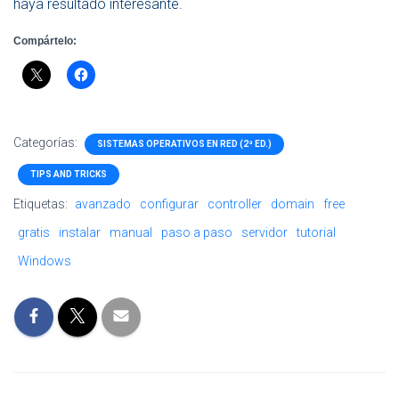
haya resultado interesante.
Compártelo:
Categorías:
SISTEMAS OPERATIVOS EN RED (2ª ED.)
TIPS AND TRICKS
Etiquetas:
avanzado
configurar
controller
domain
free
gratis
instalar
manual
paso a paso
servidor
tutorial
Windows