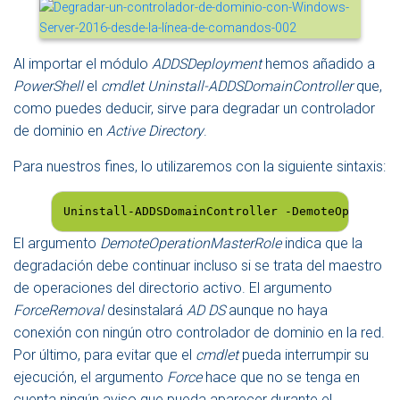
Al importar el módulo
ADDSDeployment
hemos añadido a
PowerShell
el
cmdlet
Uninstall-ADDSDomainController
que,
como puedes deducir, sirve para degradar un controlador
de dominio en
Active Directory
.
Para nuestros fines, lo utilizaremos con la siguiente sintaxis:
Uninstall-ADDSDomainController -DemoteOperation
El argumento
DemoteOperationMasterRole
indica que la
degradación debe continuar incluso si se trata del maestro
de operaciones del directorio activo. El argumento
ForceRemoval
desinstalará
AD DS
aunque no haya
conexión con ningún otro controlador de dominio en la red.
Por último, para evitar que el
cmdlet
pueda interrumpir su
ejecución, el argumento
Force
hace que no se tenga en
cuenta ningún aviso que pueda aparecer durante el