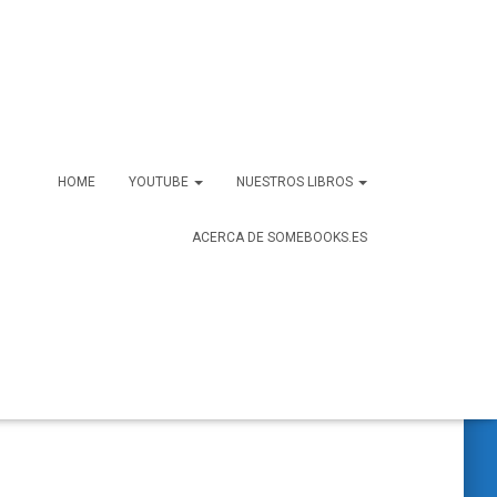
HOME
YOUTUBE
NUESTROS LIBROS
ACERCA DE SOMEBOOKS.ES
B
Buscar …
u
s
c
a