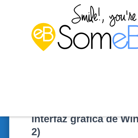
Degradar un controlad
interfaz gráfica de W
2)