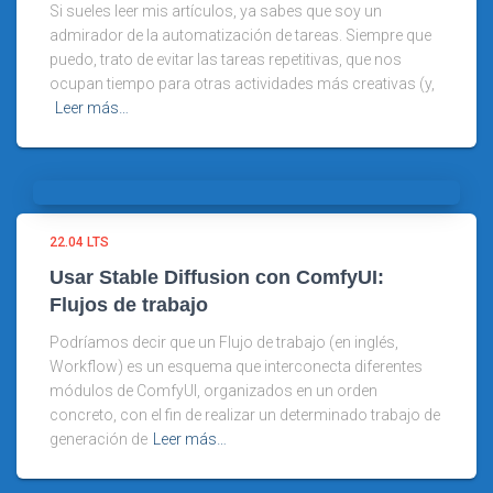
Si sueles leer mis artículos, ya sabes que soy un
admirador de la automatización de tareas. Siempre que
puedo, trato de evitar las tareas repetitivas, que nos
ocupan tiempo para otras actividades más creativas (y,
Leer más…
22.04 LTS
Usar Stable Diffusion con ComfyUI:
Flujos de trabajo
Podríamos decir que un Flujo de trabajo (en inglés,
Workflow) es un esquema que interconecta diferentes
módulos de ComfyUI, organizados en un orden
concreto, con el fin de realizar un determinado trabajo de
generación de
Leer más…