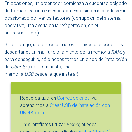
E
En ocasiones, un ordenador comienza a quedarse colgado
N
de forma aleatoria e inesperada. Este síntoma puede venir
A
ocasionado por varios factores (corrupción del sistema
V
E
operativo, una avería en la refrigeración, en el
G
procesador, etc).
A
C
Sin embargo, uno de los primeros motivos que podemos
I
descartar es un mal funcionamiento de la memoria
RAM
, y
Ó
N
para conseguirlo, sólo necesitamos un disco de instalación
de
Ubuntu
(o, por supuesto, una
memoria
USB
desde la que instalar).
Recuerda que, en
SomeBooks.es
, ya
aprendimos a
Crear USB de instalación con
UNetBootin
.
… Y si prefieres utilizar
Etcher
, puedes
consultar nuestros artículos
Etcher (Parte 1):