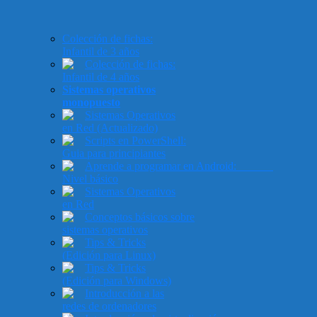
Colección de fichas:
Infantil de 3 años
Colección de fichas:
Infantil de 4 años
Sistemas operativos
monopuesto
Sistemas Operativos
en Red (Actualizado)
Scripts en PowerShell:
Guia para principiantes
Aprende a programar en Android:
Nivel básico
Sistemas Operativos
en Red
Conceptos básicos sobre
sistemas operativos
Tips & Tricks
(Edición para Linux)
Tips & Tricks
(Edición para Windows)
Introducción a las
redes de ordenadores