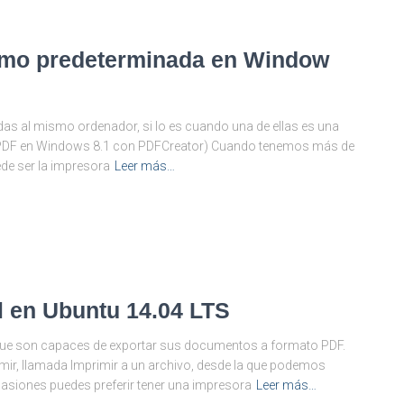
omo predeterminada en Window
as al mismo ordenador, si lo es cuando una de ellas es una
os PDF en Windows 8.1 con PDFCreator) Cuando tenemos más de
ede ser la impresora
Leer más…
al en Ubuntu 14.04 LTS
que son capaces de exportar sus documentos a formato PDF.
mir, llamada Imprimir a un archivo, desde la que podemos
asiones puedes preferir tener una impresora
Leer más…