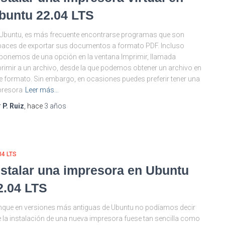
buntu 22.04 LTS
Ubuntu, es más frecuente encontrarse programas que son
aces de exportar sus documentos a formato PDF. Incluso
ponemos de una opción en la ventana Imprimir, llamada
rimir a un archivo, desde la que podemos obtener un archivo en
e formato. Sin embargo, en ocasiones puedes preferir tener una
presora
Leer más…
r
P. Ruiz
, hace
3 años
04 LTS
nstalar una impresora en Ubuntu
2.04 LTS
que en versiones más antiguas de Ubuntu no podíamos decir
 la instalación de una nueva impresora fuese tan sencilla como