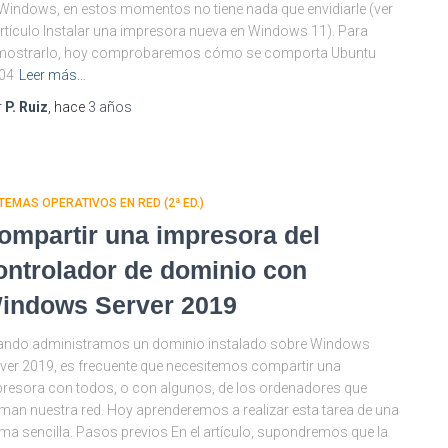
Windows, en estos momentos no tiene nada que envidiarle (ver
artículo Instalar una impresora nueva en Windows 11). Para
mostrarlo, hoy comprobaremos cómo se comporta Ubuntu
04
Leer más…
r
P. Ruiz
, hace
3 años
TEMAS OPERATIVOS EN RED (2ª ED.)
ompartir una impresora del
ontrolador de dominio con
indows Server 2019
ando administramos un dominio instalado sobre Windows
ver 2019, es frecuente que necesitemos compartir una
resora con todos, o con algunos, de los ordenadores que
man nuestra red. Hoy aprenderemos a realizar esta tarea de una
ma sencilla. Pasos previos En el artículo, supondremos que la