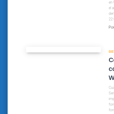
en 
el 
de
22.
Po
SIS
C
c
W
Cu
Ser
imp
for
for