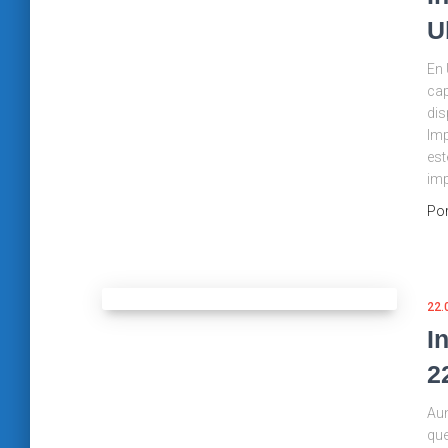
U
En 
cap
dis
Imp
est
im
Po
22.
I
2
Aun
que