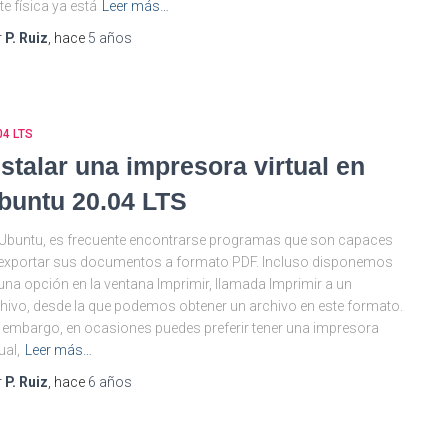
te física ya está
Leer más…
r
P. Ruiz
, hace
5 años
04 LTS
nstalar una impresora virtual en
buntu 20.04 LTS
Ubuntu, es frecuente encontrarse programas que son capaces
exportar sus documentos a formato PDF. Incluso disponemos
una opción en la ventana Imprimir, llamada Imprimir a un
hivo, desde la que podemos obtener un archivo en este formato.
 embargo, en ocasiones puedes preferir tener una impresora
ual,
Leer más…
r
P. Ruiz
, hace
6 años