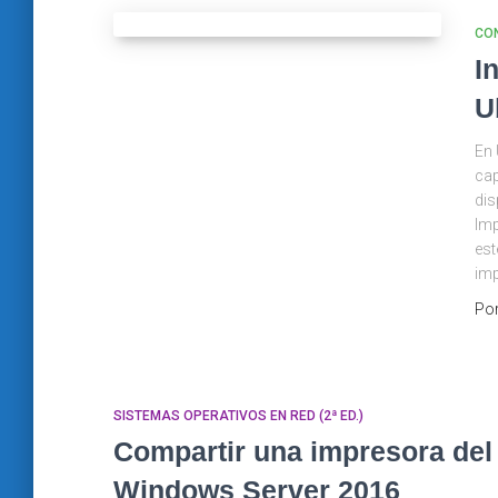
CO
I
U
En 
cap
dis
Imp
est
im
Po
SISTEMAS OPERATIVOS EN RED (2ª ED.)
Compartir una impresora del
Windows Server 2016