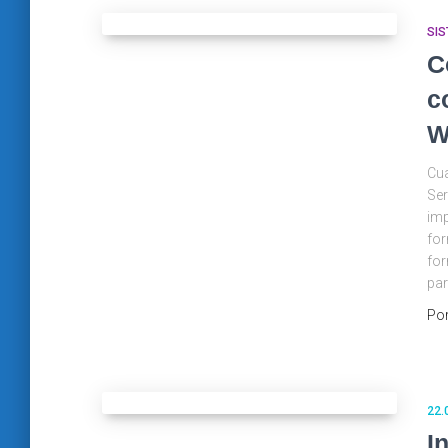
SIS
C
c
W
Cu
Ser
imp
for
for
par
Po
22.
I