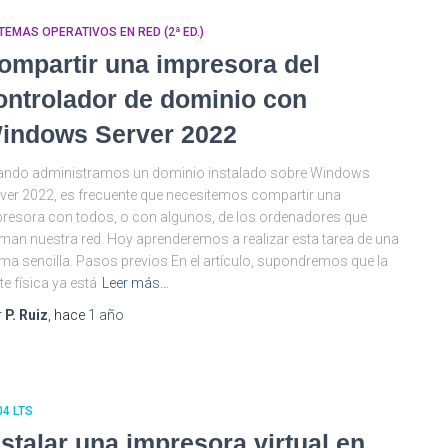
TEMAS OPERATIVOS EN RED (2ª ED.)
ompartir una impresora del
ontrolador de dominio con
indows Server 2022
ando administramos un dominio instalado sobre Windows
ver 2022, es frecuente que necesitemos compartir una
resora con todos, o con algunos, de los ordenadores que
man nuestra red. Hoy aprenderemos a realizar esta tarea de una
ma sencilla. Pasos previos En el artículo, supondremos que la
te física ya está
Leer más…
r
P. Ruiz
, hace
1 año
04 LTS
nstalar una impresora virtual en