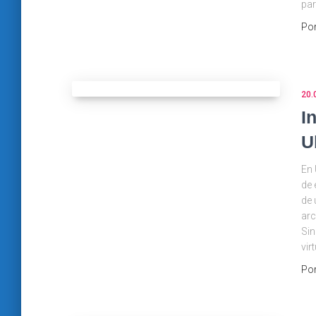
par
Po
20.
I
U
En 
de 
de 
arc
Sin
virt
Po