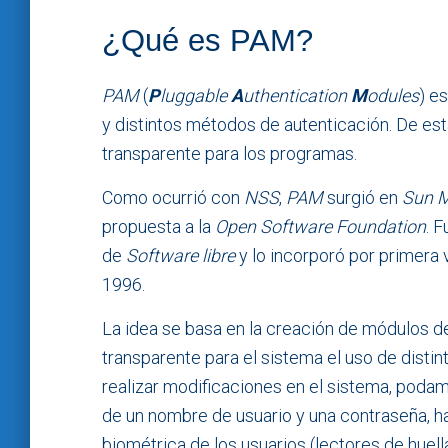
¿Qué es PAM?
PAM
(
P
luggable
A
uthentication
M
odules
) e
y distintos métodos de autenticación. De es
transparente para los programas.
Como ocurrió con
NSS
,
PAM
surgió en
Sun M
propuesta a la
Open Software Foundation
. 
de
Software libre
y lo incorporó por primera 
1996.
La idea se basa en la creación de módulos d
transparente para el sistema el uso de disti
realizar modificaciones en el sistema, podam
de un nombre de usuario y una contraseña, has
biométrica de los usuarios (lectores de huella