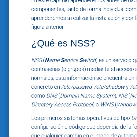
En este capítulo aprenderemos antes de nada
componentes, tanto de forma individual co
aprenderemos a realizar la instalación y conf
figura anterior.
¿Qué es NSS?
NSS
(
N
ame
S
ervice
S
witch
) es un servicio 
contraseñas (o grupos) mediante el acceso a
normales, esta información se encuentra en l
concreto en
/etc/passwd
,
/etc/shadow
y
/e
como
DNS
(
Domain Name System
),
NIS
(
Ne
Directory Access Protocol
) o
WINS
(
Windows
Los primeros sistemas operativos de tipo
Un
configuración o código que dependía de la fo
que cualquier cambio en el modo de autentic