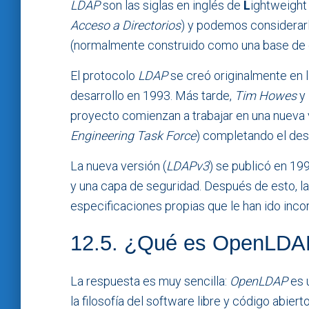
LDAP
son las siglas en inglés de
L
ightweigh
Acceso a Directorios
) y podemos considerar
(normalmente construido como una base de da
El protocolo
LDAP
se creó originalmente en 
desarrollo en 1993. Más tarde,
Tim Howes
y
proyecto comienzan a trabajar en una nueva 
Engineering Task Force
) completando el desa
La nueva versión (
LDAPv3
) se publicó en 19
y una capa de seguridad. Después de esto, l
especificaciones propias que le han ido inc
12.5. ¿Qué es OpenLD
La respuesta es muy sencilla:
OpenLDAP
es 
la filosofía del software libre y código abierto