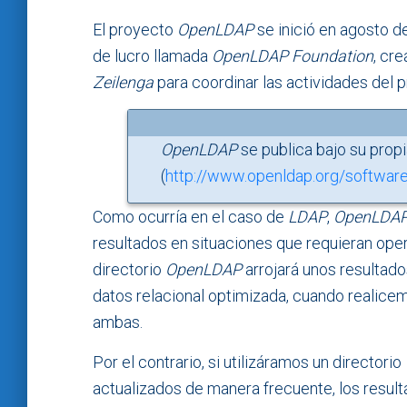
El proyecto
OpenLDAP
se inició en agosto d
de lucro llamada
OpenLDAP Foundation
, cr
Zeilenga
para coordinar las actividades del 
OpenLDAP
se publica bajo su propi
(
http://www.openldap.org/software
Como ocurría en el caso de
LDAP
,
OpenLDA
resultados en situaciones que requieran oper
directorio
OpenLDAP
arrojará unos resultad
datos relacional optimizada, cuando realice
ambas.
Por el contrario, si utilizáramos un directorio
actualizados de manera frecuente, los result