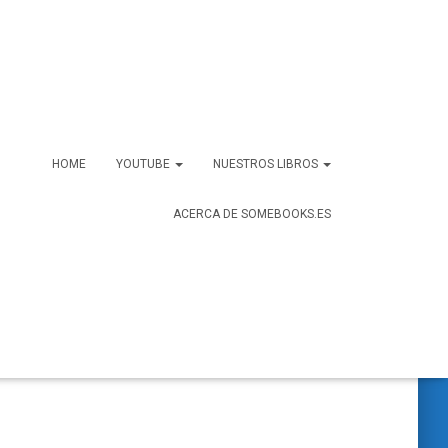
HOME
YOUTUBE
NUESTROS LIBROS
ACERCA DE SOMEBOOKS.ES
B
Buscar …
u
s
c
a