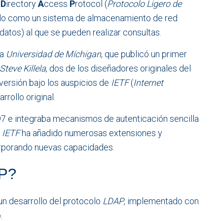
t
D
irectory
A
ccess
P
rotocol (
Protocolo Ligero de
lo como un sistema de almacenamiento de red
tos) al que se pueden realizar consultas.
la
Universidad de Míchigan
, que publicó un primer
Steve Killela
, dos de los diseñadores originales del
versión bajo los auspicios de
IETF
(
Internet
rrollo original.
97 e integraba mecanismos de autenticación sencilla
a
IETF
ha añadido numerosas extensiones y
orporando nuevas capacidades.
AP?
un desarrollo del protocolo
LDAP
, implementado con
.