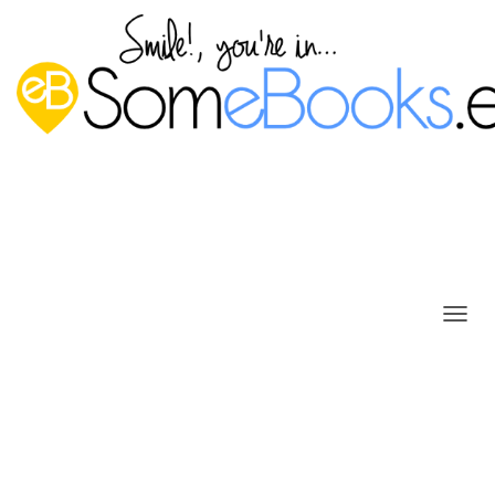
C
Duplicar (clonar) una máquina
A
M
virtual de Proxmox VE
B
I
Publicado por
P. Ruiz
en
19 abril, 2018
A
R
M