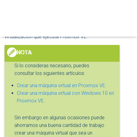
O
Algunas cuestiones previas
D
O
D
Ya hemos visto en algunos artículos anteriores cómo crear
E
máquinas virtuales desde cero en un servidor de
N
virtualización que ejecuta
Proxmox VE
.
A
V
E
G
A
Si lo consideras necesario, puedes
C
I
consultar los siguientes artículos:
Ó
N
Crear una máquina virtual en Proxmox VE
.
Crear una máquina virtual con Windows 10 en
Proxmox VE
.
Sin embargo en algunas ocasiones puede
ahorrarnos una buena cantidad de trabajo
crear una máquina virtual que sea un