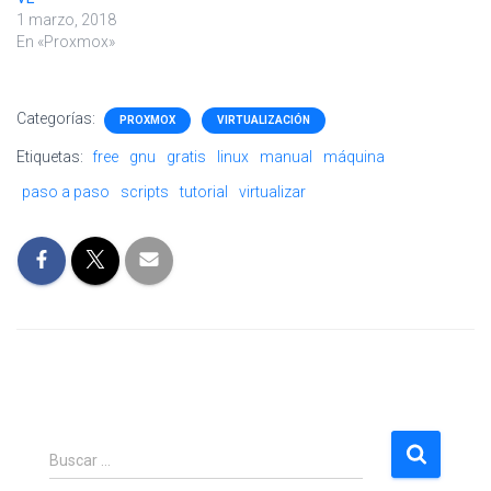
1 marzo, 2018
En «Proxmox»
Categorías:
PROXMOX
VIRTUALIZACIÓN
Etiquetas:
free
gnu
gratis
linux
manual
máquina
paso a paso
scripts
tutorial
virtualizar
B
Buscar …
u