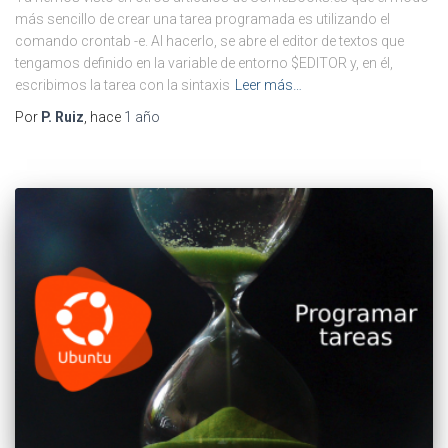
más sencillo de crear una tarea programada es utilizando el
comando crontab -e. Al hacerlo, se abre el editor de textos que
tengamos definido en la variable de entorno $EDITOR y, en él,
escribimos la tarea con la sintaxis
Leer más…
Por
P. Ruiz
, hace
1 año