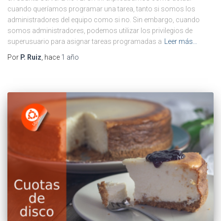
cuando queríamos programar una tarea, tanto si somos los
administradores del equipo como si no. Sin embargo, cuando
somos administradores, podemos utilizar los privilegios de
superusuario para asignar tareas programadas a
Leer más…
Por
P. Ruiz
, hace
1 año