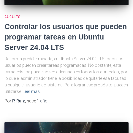
24.04 LTS
Controlar los usuarios que pueden
programar tareas en Ubuntu
Server 24.04 LTS
De forma predeterminada, en Ubuntu Server 24.04 LTS todos los
usuarios pueden crear tareas programadas. No obstante, esta
característica puede no ser adecuada en todos los contextos, por
lo que el administrador tiene la posibilidad de quitarle esa facultad
a cualquier usuario del sistema. Para lograr ese propósito, pueden
utilizarse
Leer más…
Por
P. Ruiz
, hace
1 año