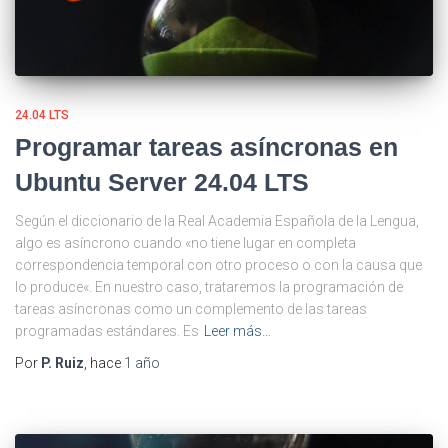
24.04 LTS
Programar tareas asíncronas en
Ubuntu Server 24.04 LTS
Según el diccionario de la Real Academia Española de la Lengua,
algo es asíncrono cuando «no tiene lugar en completa
correspondencia temporal con otro proceso o con la causa que
lo produce«. En nuestro caso, trataremos la programación de
tareas asíncronas como un complemento de las tareas
programadas estándares. Es
Leer más…
Por
P. Ruiz
, hace
1 año