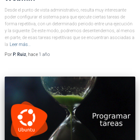
Desde el punto de vista administrativo, resulta muy interesante
poder configurar el sistema para que ejecute ciertas tareas de
forma repetitiva, con un determinado periodo entre una ejecución
y la siguiente. De este modo, podremos desentendernos, al menos
en parte, de esas tareas repetitivas que se encuentran asociadas a
la
Leer más…
Por
P. Ruiz
, hace
1 año