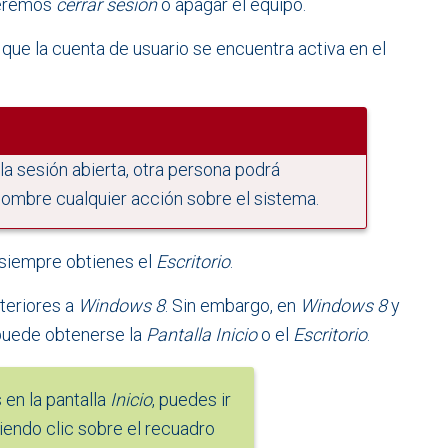
beremos
cerrar sesión
o apagar el equipo.
 que la cuenta de usuario se encuentra activa en el
a sesión abierta, otra persona podrá
 nombre cualquier acción sobre el sistema.
, siempre obtienes el
Escritorio
.
nteriores a
Windows 8
. Sin embargo, en
Windows 8
y
 puede obtenerse la
Pantalla Inicio
o el
Escritorio
.
 en la pantalla
Inicio
, puedes ir
endo clic sobre el recuadro