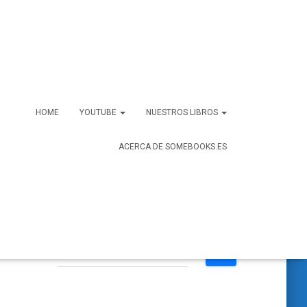
HOME
YOUTUBE
NUESTROS LIBROS
ACERCA DE SOMEBOOKS.ES
B
Buscar …
u
s
c