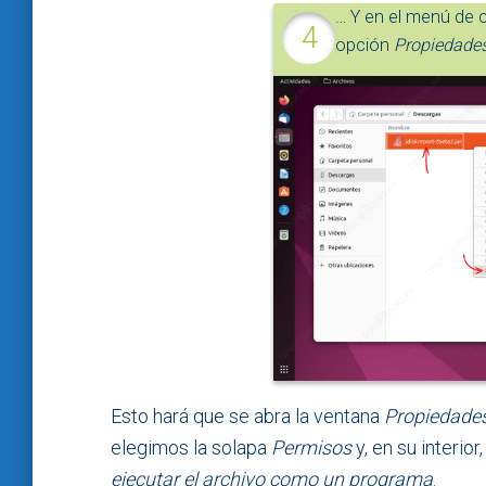
… Y en el menú de 
opción
Propiedade
Esto hará que se abra la ventana
Propiedade
elegimos la solapa
Permisos
y, en su interio
ejecutar el archivo como un programa
.