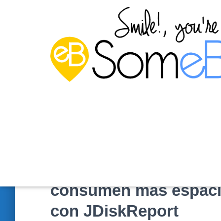
Averiguar las carpeta
consumen más espaci
con JDiskReport