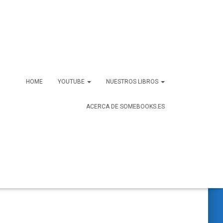
HOME
YOUTUBE
NUESTROS LIBROS
ACERCA DE SOMEBOOKS.ES
B
Buscar …
u
s
c
a