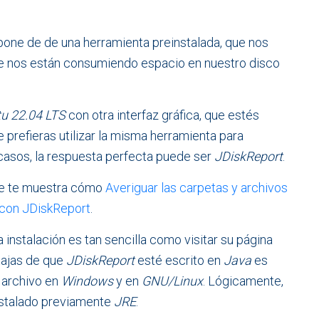
spone de de una herramienta preinstalada, que nos
ue nos están consumiendo espacio en nuestro disco
u 22.04 LTS
con otra interfaz gráfica, que estés
e prefieras utilizar la misma herramienta para
 casos, la respuesta perfecta puede ser
JDiskReport
.
ue te muestra cómo
Averiguar las carpetas y archivos
con JDiskReport
.
 instalación es tan sencilla como visitar su página
tajas de que
JDiskReport
esté escrito en
Java
es
 archivo en
Windows
y en
GNU/Linux
. Lógicamente,
nstalado previamente
JRE
.