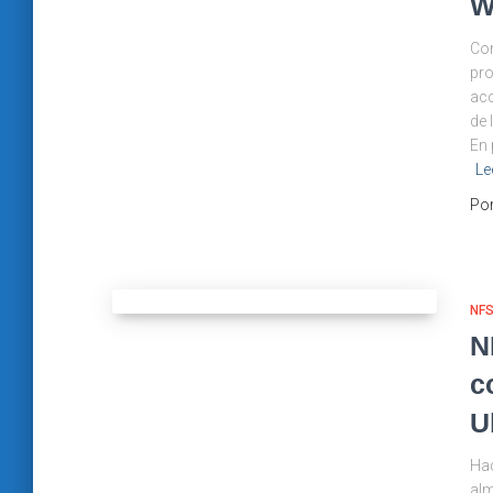
W
Con
pro
acc
de 
En 
Le
Po
NF
N
c
U
Hac
alm