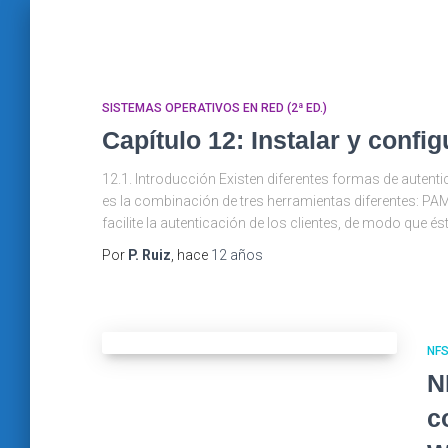
SISTEMAS OPERATIVOS EN RED (2ª ED.)
Capítulo 12: Instalar y con
12.1. Introducción Existen diferentes formas de autent
es la combinación de tres herramientas diferentes: PAM
facilite la autenticación de los clientes, de modo que és
Por
P. Ruiz
, hace
12 años
NF
N
c