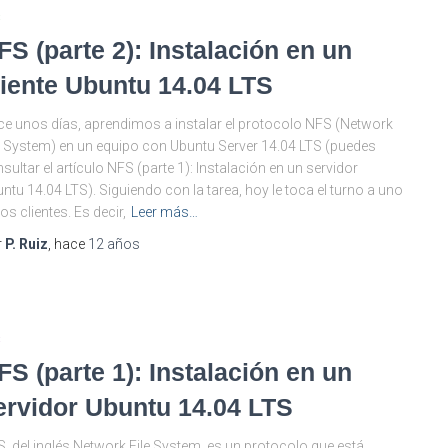
S
FS (parte 2): Instalación en un
liente Ubuntu 14.04 LTS
e unos días, aprendimos a instalar el protocolo NFS (Network
e System) en un equipo con Ubuntu Server 14.04 LTS (puedes
sultar el artículo NFS (parte 1): Instalación en un servidor
ntu 14.04 LTS). Siguiendo con la tarea, hoy le toca el turno a uno
los clientes. Es decir,
Leer más…
r
P. Ruiz
, hace
12 años
S
FS (parte 1): Instalación en un
ervidor Ubuntu 14.04 LTS
, del inglés Network File System, es un protocolo que está