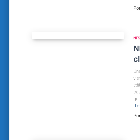
Po
NF
N
c
Una
vie
edi
cas
que
Le
Po