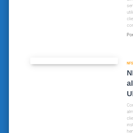
ser
uti
cli
con
Po
NF
N
a
U
Com
alm
cli
ins
hem