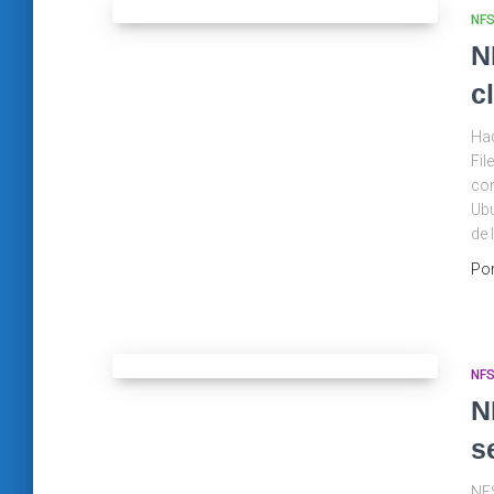
NF
N
c
Hac
Fil
con
Ubu
de 
Po
NF
N
s
NFS