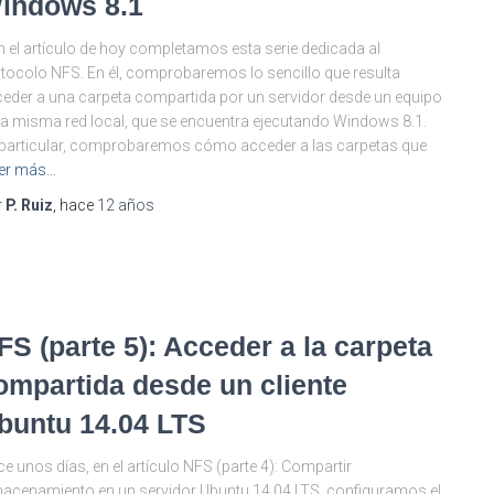
indows 8.1
 el artículo de hoy completamos esta serie dedicada al
tocolo NFS. En él, comprobaremos lo sencillo que resulta
eder a una carpeta compartida por un servidor desde un equipo
la misma red local, que se encuentra ejecutando Windows 8.1.
particular, comprobaremos cómo acceder a las carpetas que
er más…
r
P. Ruiz
, hace
12 años
S
FS (parte 5): Acceder a la carpeta
ompartida desde un cliente
buntu 14.04 LTS
e unos días, en el artículo NFS (parte 4): Compartir
acenamiento en un servidor Ubuntu 14.04 LTS, configuramos el