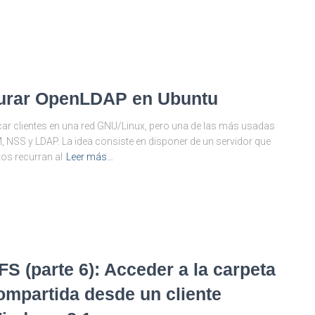
figurar OpenLDAP en Ubuntu
icar clientes en una red GNU/Linux, pero una de las más usadas
, NSS y LDAP. La idea consiste en disponer de un servidor que
tos recurran al
Leer más…
S
FS (parte 6): Acceder a la carpeta
ompartida desde un cliente