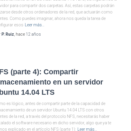
vidor para compartir dos carpetas. Así, estas carpetas podrán
lizarse desde otros ordenadores de la red, que actuarán como
entes. Como puedes imaginar, ahora nos queda la tarea de
figurar esos
Leer más…
r
P. Ruiz
, hace
12 años
S
FS (parte 4): Compartir
lmacenamiento en un servidor
buntu 14.04 LTS
o es lógico, antes de compartir parte de la capacidad de
acenamiento de un servidor Ubuntu 14.04 LTS con otros
entes de la red, a través del protocolo NFS, necesitarás haber
talado el software necesario en dicho servidor, algo que ya te
os explicado en el artícolo NFS (parte 1):
Leer más…