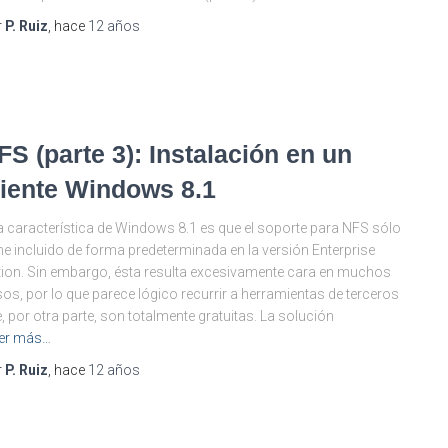
r
P. Ruiz
, hace
12 años
S
FS (parte 3): Instalación en un
liente Windows 8.1
 característica de Windows 8.1 es que el soporte para NFS sólo
ne incluido de forma predeterminada en la versión Enterprise
tion. Sin embargo, ésta resulta excesivamente cara en muchos
os, por lo que parece lógico recurrir a herramientas de terceros
, por otra parte, son totalmente gratuitas. La solución
er más…
r
P. Ruiz
, hace
12 años