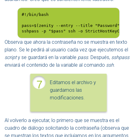
#!/bin/bash

pass=$(zenity --entry --title "Password" --text
sshpass -p "$pass" ssh -o StrictHostKeyChecking
Observa que ahora la contraseña no se muestra en texto
plano. Se le pedirá al usuario cada vez que ejecutemos el
script
y se guardará en la variable
pass
. Después,
sshpass
enviará el contenido de la variable al comando
ssh
.
7
Editamos el archivo y
guardamos las
modificaciones.
Al volverlo a ejecutar, lo primero que se muestra es el
cuadro de diálogo solicitando la contraseña (observa que
se muestran los textos que incluíamos en los argumentos