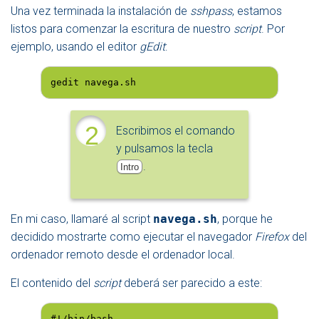
Una vez terminada la instalación de
sshpass
, estamos
listos para comenzar la escritura de nuestro
script
. Por
ejemplo, usando el editor
gEdit
:
gedit navega.sh
2
Escribimos el comando
y pulsamos la tecla
.
Intro
En mi caso, llamaré al script
navega.sh
, porque he
decidido mostrarte como ejecutar el navegador
Firefox
del
ordenador remoto desde el ordenador local.
El contenido del
script
deberá ser parecido a este:
#!/bin/bash
