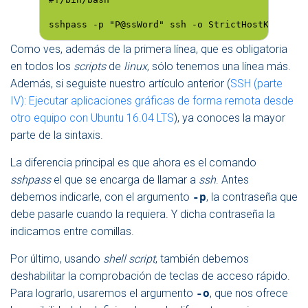
sshpass -p "P@ssWord" ssh -o StrictHostKeyCheck
Como ves, además de la primera línea, que es obligatoria
en todos los
scripts
de
linux
, sólo tenemos una línea más.
Además, si seguiste nuestro artículo anterior (
SSH (parte
IV): Ejecutar aplicaciones gráficas de forma remota desde
otro equipo con Ubuntu 16.04 LTS
), ya conoces la mayor
parte de la sintaxis.
La diferencia principal es que ahora es el comando
sshpass
el que se encarga de llamar a
ssh
. Antes
debemos indicarle, con el argumento
-p
, la contraseña que
debe pasarle cuando la requiera. Y dicha contraseña la
indicamos entre comillas.
Por último, usando
shell script
, también debemos
deshabilitar la comprobación de teclas de acceso rápido.
Para lograrlo, usaremos el argumento
-o
, que nos ofrece