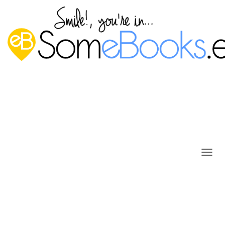
SSH (parte V): Ejecutar
C
aplicaciones remotas mediante
A
M
un script de Ubuntu
B
I
Publicado por
P. Ruiz
en
15 agosto, 2016
A
R
Poco a poco, estamos viendo estos días lo fácil que