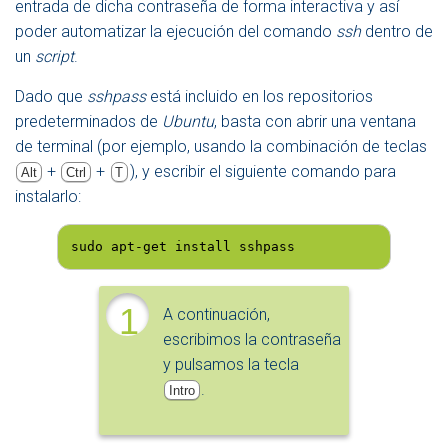
entrada de dicha contraseña de forma interactiva y así
poder automatizar la ejecución del comando
ssh
dentro de
un
script
.
Dado que
sshpass
está incluido en los repositorios
predeterminados de
Ubuntu
, basta con abrir una ventana
de terminal (por ejemplo, usando la combinación de teclas
+
+
), y escribir el siguiente comando para
Alt
Ctrl
T
instalarlo:
sudo apt-get install sshpass
1
A continuación,
escribimos la contraseña
y pulsamos la tecla
.
Intro