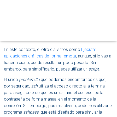
M
resulta acceder de forma remota a un ordenador que
O
D
ejecuta
Ubuntu
. El objetivo no tiene por qué ser siempre
O
administrarlo. También podríamos, por ejemplo, utilizar el
D
equipo más potente de la casa entre varios usuarios,
E
N
algunos de ellos, accediendo desde ordenadores mucho
A
menos potentes.
V
E
En este contexto, el otro día vimos cómo
Ejecutar
G
aplicaciones gráficas de forma remota
, aunque, si lo vas a
A
C
hacer a diario, puede resultar un poco pesado. Sin
I
embargo, para simplificarlo, puedes utilizar un
script
.
Ó
N
El único
problemilla
que podemos encontrarnos es que,
por seguridad,
ssh
utiliza el acceso directo a la terminal
para asegurarse de que es un usuario el que escribe la
contraseña de forma manual en el momento de la
conexión. Sin embargo, para resolverlo, podemos utilizar el
programa
sshpass
, que está diseñado para simular la