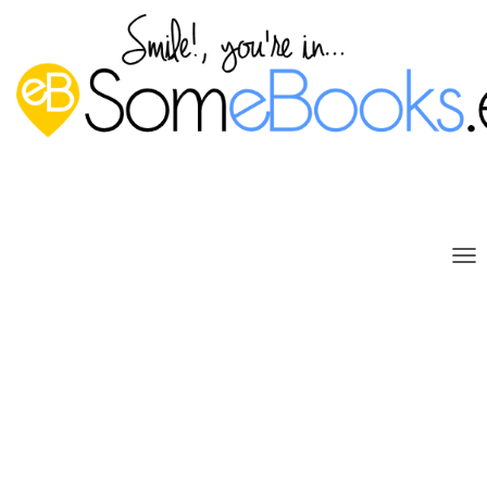
C
A
M
B
Reutilizar filtros personalizados
I
A
en el Visor de eventos de
R
Windows Server 2012 R2
M
O
Publicado por
P. Ruiz
en
1 septiembre, 2014
D
O