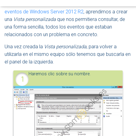
D
Hace unos días, en el artículo
Cómo usar el Visor de
E
eventos de Windows Server 2012 R2
, aprendimos a crear
N
una
Vista personalizada
que nos permitiera consultar, de
A
una forma sencilla, todos los eventos que estaban
V
E
relacionados con un problema en concreto.
G
A
Una vez creada la
Vista personalizada
, para volver a
C
utilizarla en el mismo equipo sólo tenemos que buscarla en
I
Ó
el panel de la izquierda.
N
Haremos clic sobre su nombre.