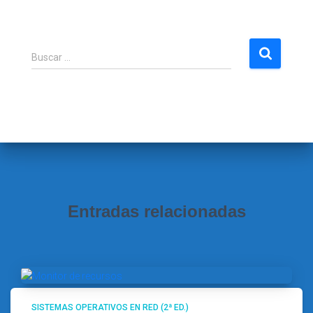
B
Buscar …
u
s
c
a
r
:
Entradas relacionadas
SISTEMAS OPERATIVOS EN RED (2ª ED.)