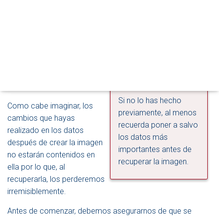
Hace unos días te contaba
M
cómo
Crear una imagen de
O
disco en Windows 8.1
que te
D
Debes tener una
O
permitiera recuperar
política de copias de
D
rápidamente el estado
E
seguridad que no
actual de tu ordenador si
N
debes olvidar aplicar
ocurría algún desastre en el
A
regularmente.
V
futuro.
E
Si no lo has hecho
G
Como cabe imaginar, los
A
previamente, al menos
cambios que hayas
C
recuerda poner a salvo
I
realizado en los datos
los datos más
Ó
después de crear la imagen
N
importantes antes de
no estarán contenidos en
recuperar la imagen.
ella por lo que, al
recuperarla, los perderemos
irremisiblemente.
Antes de comenzar, debemos asegurarnos de que se