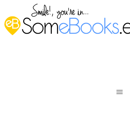
Recuperar una imagen de disco
C
A
en Windows 8.1
M
Publicado por
P. Ruiz
en
18 septiembre, 2015
B
I
A
R