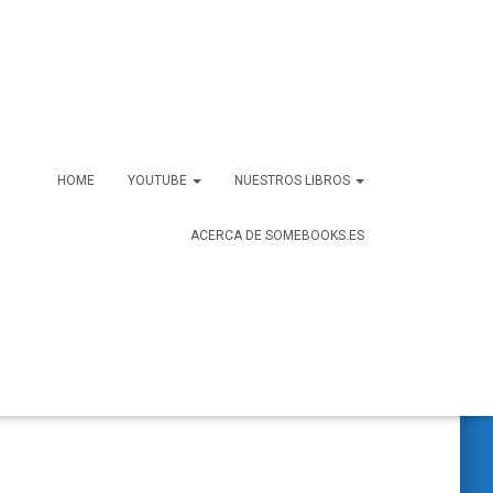
HOME
YOUTUBE
NUESTROS LIBROS
ACERCA DE SOMEBOOKS.ES
B
Buscar …
u
s
c
a