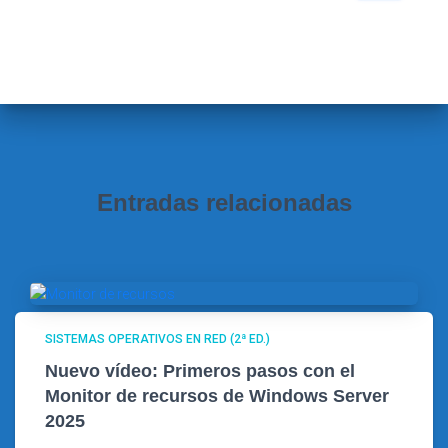
s
c
a
r
:
Entradas relacionadas
SISTEMAS OPERATIVOS EN RED (2ª ED.)
Nuevo vídeo: Primeros pasos con el
Monitor de recursos de Windows Server
2025