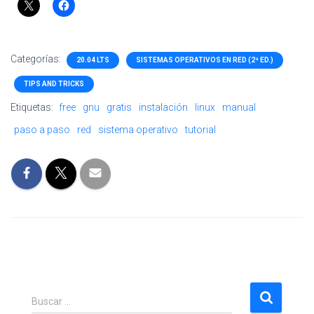
Categorías:
20.04 LTS
SISTEMAS OPERATIVOS EN RED (2ª ED.)
TIPS AND TRICKS
Etiquetas:
free
gnu
gratis
instalación
linux
manual
paso a paso
red
sistema operativo
tutorial
B
Buscar …
u