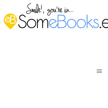
C
Proporcionar un nuevo nombre
A
M
para el equipo en Ubuntu 20.04
B
LTS
I
A
Publicado por
P. Ruiz
en
24 septiembre, 2020
R
M