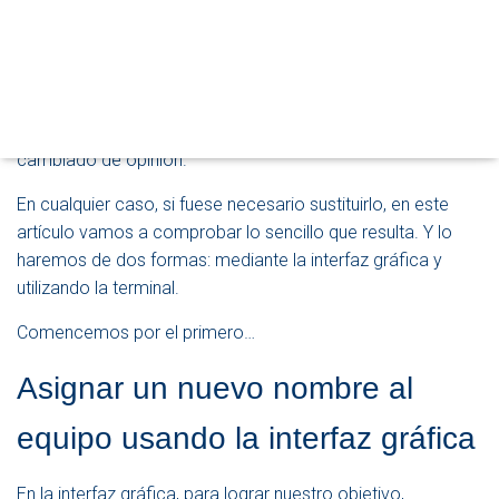
O
A diferencia de
Windows
, durante la instalación de
Ubuntu
D
facilitamos el nombre que queremos asignar al equipo. Aún
O
así, puede que el nombre que le dimos no se ajuste a la
D
E
función que va a realizar dentro de la red o no lo describa
N
de la forma adecuada… O simplemente, que hayamos
A
cambiado de opinión.
V
E
En cualquier caso, si fuese necesario sustituirlo, en este
G
A
artículo vamos a comprobar lo sencillo que resulta. Y lo
C
haremos de dos formas: mediante la interfaz gráfica y
I
utilizando la terminal.
Ó
N
Comencemos por el primero…
Asignar un nuevo nombre al
equipo usando la interfaz gráfica
En la interfaz gráfica, para lograr nuestro objetivo,