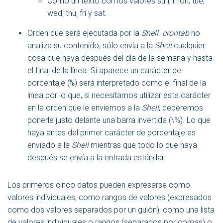
Como un texto con los valores sun, mon, tue,
wed, thu, fri y sat.
Orden que será ejecutada por la
Shell
.
crontab
no
analiza su contenido, sólo envía a la
Shell
cualquier
cosa que haya después del día de la semana y hasta
el final de la línea. Si aparece un carácter de
porcentaje (
%
) será interpretado como el final de la
línea por lo que, si necesitamos utilizar este carácter
en la orden que le enviemos a la
Shell
, deberemos
ponerle justo delante una barra invertida (\%). Lo que
haya antes del primer carácter de porcentaje es
enviado a la
Shell
mientras que todo lo que haya
después se envía a la entrada estándar.
Los primeros cinco datos pueden expresarse como
valores individuales, como rangos de valores (expresados
como dos valores separados por un guión), como una lista
de valores individuales o rangos (separados por comas) o