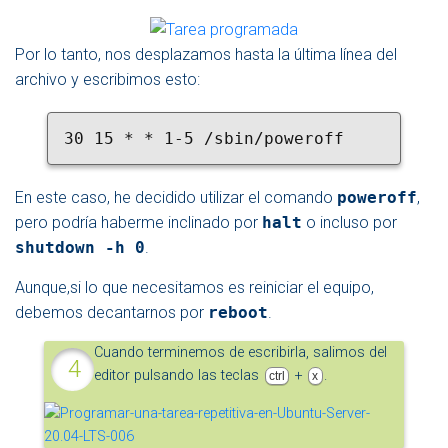
Por lo tanto, nos desplazamos hasta la última línea del
archivo y escribimos esto:
30 15 * * 1-5 /sbin/poweroff
En este caso, he decidido utilizar el comando
poweroff
,
pero podría haberme inclinado por
halt
o incluso por
shutdown -h 0
.
Aunque,si lo que necesitamos es reiniciar el equipo,
debemos decantarnos por
reboot
.
Cuando terminemos de escribirla, salimos del
editor pulsando las teclas
+
.
ctrl
x