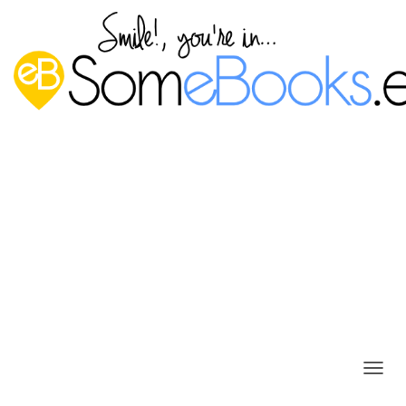
Programar una tarea repetitiva en
Ubuntu Server 20.04 LTS
Publicado por
P. Ruiz
en
30 diciembre, 2020
C
En
Ubuntu
, como en la mayoría de las distribuciones
A