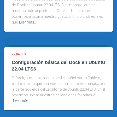
del Dock en Ubuntu 22.04 LTS. Sin embargo, existen
muchos más aspectos del Dock de Ubuntu que
podemos ajustar a nuestro gusto. El único problema es
que
Leer más…
22.04 LTS
Configuración básica del Dock en Ubuntu
22.04 LTS6
El Dock, que suele traducirse el español como Tablero,
es el elemento que aparece, de forma predeterminada, en
la parte izquierda del Escritorio de Ubuntu 22.04 LTS. En él
podemos ubicar nuestras aplicaciones favoritas y
Leer más…