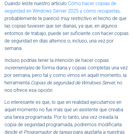
E
Cuando leíste nuestro artículo
Cómo hacer copias de
N
seguridad en Windows Server 2025 y cómo recuperlas
,
A
probablemente te pareció muy restrictivo el hecho de que
V
E
las copias tuviesen que ser diarias, ya que, en algunos
G
entornos de trabajo, puede ser suficiente con hacer copias
A
de seguridad en días alternos o, incluso, una vez por
C
I
semana.
Ó
N
Incluso podrías tener la intención de hacer copias
incrementales
de forma diaria y copias completas una vez
por semana, pero tal y como vimos en aquél momento, la
herramienta
Copias de seguridad de Windows Server
, no
nos ofrece esa opción.
Lo interesante es que, lo que en realidad ejecutamos en
aquél momento no fue más que un asistente que creaba
una tarea programada. Por lo tanto, una vez creada la
copia de seguridad programada, podremos modificarla
desde el
Programador de tareas
para ajustarla a nuestras