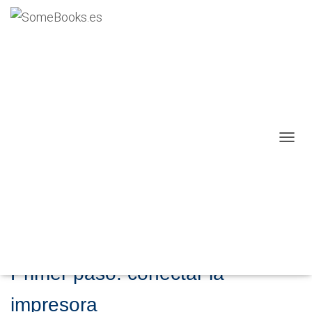
Instalar una impresora en Ubuntu
18.04 LTS
Publicado por
P. Ruiz
en
24 febrero, 2020
Aunque en versiones más antiguas de
Ubuntu
no
podíamos decir que la instalación de una nueva impresora
fuese tan sencilla como en
Windows
, en estos momentos
C
no tiene nada que envidiarle (ver el artículo
Instalar una
A
impresora nueva en Windows 10
).
M
B
I
Para demostrarlo, hoy comprobaremos cómo se
A
comporta
Ubuntu 18.04 LTS
cuando conectamos una
R
nueva impresora a un
puerto USB
.
M
O
D
Primer paso: conectar la
O
D
impresora
E