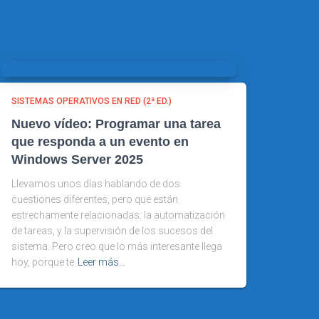
SISTEMAS OPERATIVOS EN RED (2ª ED.)
Nuevo vídeo: Programar una tarea
que responda a un evento en
Windows Server 2025
Llevamos unos días hablando de dos
cuestiones diferentes, pero que están
estrechamente relacionadas: la automatización
de tareas, y la supervisión de los sucesos del
sistema. Pero creo que lo más interesante llega
hoy, porque te
Leer más…