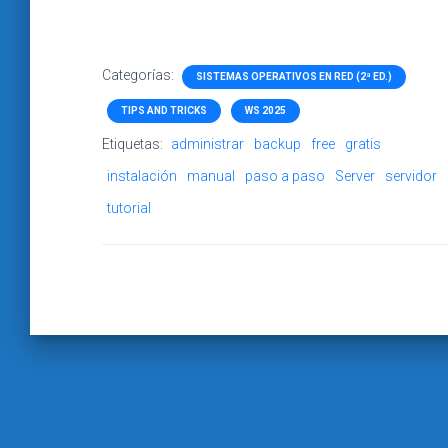
Categorías:
SISTEMAS OPERATIVOS EN RED (2ª ED.)
TIPS AND TRICKS
WS 2025
Etiquetas:
administrar
backup
free
gratis
instalación
manual
paso a paso
Server
servidor
tutorial