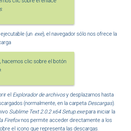
remos clic sobre el enlace
s
.
ejecutable (un .
exe
), el navegador sólo nos ofrece la
carga
, hacemos clic sobre el botón
o
.
rir el
Explorador de archivos
y desplazarnos hasta
escargados (normalmente, en la carpeta
Descargas
).
chivo
Sublime Text 2.0.2 x64 Setup.exe
para iniciar la
a Firefox
nos permite acceder directamente a los
obre el icono que representa las descargas.