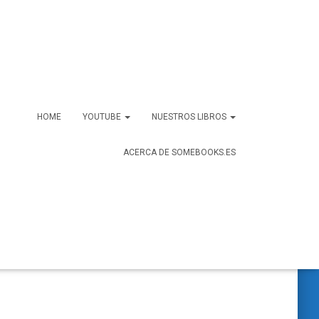
HOME
YOUTUBE
NUESTROS LIBROS
ACERCA DE SOMEBOOKS.ES
B
Buscar …
u
s
c
a
r