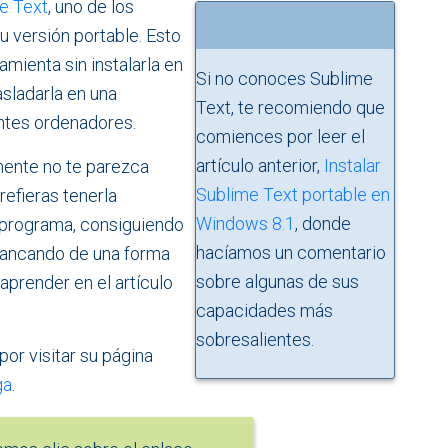
e Text
, uno de los
u versión portable. Esto
mienta sin instalarla en
Si no conoces Sublime
asladarla en una
Text, te recomiendo que
ntes ordenadores.
comiences por leer el
artículo anterior,
Instalar
mente no te parezca
Sublime Text portable en
refieras tenerla
Windows 8.1
, donde
o programa, consiguiendo
hacíamos un comentario
rrancando de una forma
sobre algunas de sus
aprender en el artículo
capacidades más
sobresalientes.
or visitar su página
ga
.